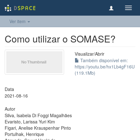
Toggl
navig
Ver item
Como utilizar o SOMASE?
Visualizar/
Abrir
Também disponível em:
https://youtu.be/hx1Lb4gF16U
(119.1Mb)
Data
2021-08-16
Autor
Silva, Isabela Di Foggi Magalhães
Evaristo, Larissa Yuri Kim
Figari, Anelise Krauspenhar Pinto
Portulhak, Henrique