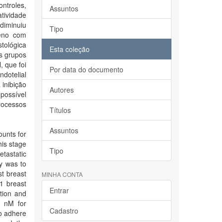
ntroles,
Assuntos
atividade
diminuiu
Tipo
peno com
stológica
Esta coleção
s grupos
 que foi
Por data do documento
ndotelial
 inibição
Autores
 possível
rocessos
Títulos
Assuntos
ounts for
his stage
Tipo
tastatic
dy was to
st breast
MINHA CONTA
1 breast
Entrar
ation and
2 nM for
Cadastro
o adhere