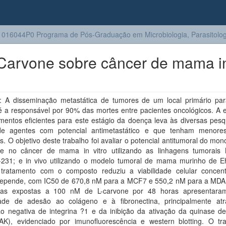
016044P0 Programa de Pós-Graduação em Microbiologia, Parasitologi
L-Carvone sobre câncer de mama i
 A disseminação metastática de tumores de um local primário par
é a responsável por 90% das mortes entre pacientes oncológicos. A 
mentos eficientes para este estágio da doença leva às diversas pesq
e agentes com potencial antimetastático e que tenham menores
is. O objetivo deste trabalho foi avaliar o potencial antitumoral do mo
ne no câncer de mama in vitro utilizando as linhagens tumorai
31; e in vivo utilizando o modelo tumoral de mama murinho de Ehr
o tratamento com o composto reduziu a viabilidade celular concen
epende, com IC50 de 670,8 nM para a MCF7 e 550,2 nM para a MD
las expostas a 100 nM de L-carvone por 48 horas apresentar
ade de adesão ao colágeno e à fibronectina, principalmente at
ão negativa de integrina ?1 e da inibição da ativação da quinase d
FAK), evidenciado por imunofluorescência e western blotting. O tr