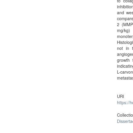
to coll
inhibiti
and west
compared
2 (MMP-
mg/kg) 
monoter
Histolog
not in 
angiogen
growth 
indicati
L-carvon
metastas
URI
https://
Collecti
Dissert