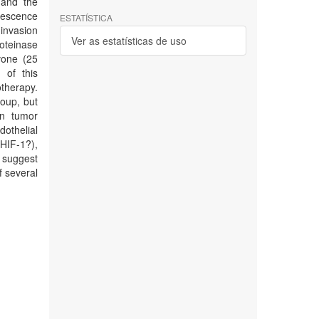
 and the
orescence
ESTATÍSTICA
 invasion
Ver as estatísticas de uso
roteinase
vone (25
 of this
therapy.
roup, but
on tumor
dothelial
HIF-1?),
s suggest
f several