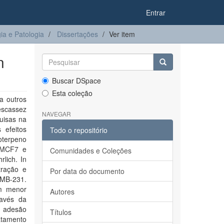
Entrar
a e Patologia
Dissertações
Ver item
n
Buscar DSpace
Esta coleção
a outros
escassez
NAVEGAR
uisas na
 efeitos
Todo o repositório
noterpeno
s MCF7 e
Comunidades e Coleções
lich. In
tração e
Por data do documento
AMB-231.
am menor
Autores
ravés da
e adesão
Títulos
atamento