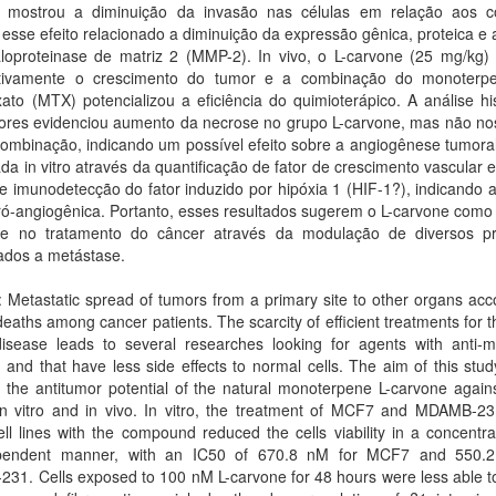
mostrou a diminuição da invasão nas células em relação aos co
esse efeito relacionado a diminuição da expressão gênica, proteica e 
loproteinase de matriz 2 (MMP-2). In vivo, o L-carvone (25 mg/kg) 
cativamente o crescimento do tumor e a combinação do monoter
ato (MTX) potencializou a eficiência do quimioterápico. A análise hi
ores evidenciou aumento da necrose no grupo L-carvone, mas não no
mbinação, indicando um possível efeito sobre a angiogênese tumoral,
da in vitro através da quantificação de fator de crescimento vascular e
 imunodetecção do fator induzido por hipóxia 1 (HIF-1?), indicando a
ró-angiogênica. Portanto, esses resultados sugerem o L-carvone como
te no tratamento do câncer através da modulação de diversos p
ados a metástase.
: Metastatic spread of tumors from a primary site to other organs acc
eaths among cancer patients. The scarcity of efficient treatments for t
disease leads to several researches looking for agents with anti-me
l and that have less side effects to normal cells. The aim of this stu
 the antitumor potential of the natural monoterpene L-carvone again
in vitro and in vivo. In vitro, the treatment of MCF7 and MDAMB-23
ll lines with the compound reduced the cells viability in a concentr
pendent manner, with an IC50 of 670.8 nM for MCF7 and 550.
31. Cells exposed to 100 nM L-carvone for 48 hours were less able t