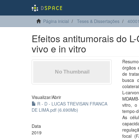
Página inicial
Teses & Dissertações
40001
Efeitos antitumorais do 
vivo e in vitro
Resumo:
órgãos 
de trata
busca d
colatera
L-carvo
Visualizar/
Abrir
MDAMB-2
R - D - LUCAS TREVISAN FRANCA
vitro, 
DE LIMA.pdf (6.690Mb)
tempo-d
As célu
capacid
Data
regulaç
2019
focal (