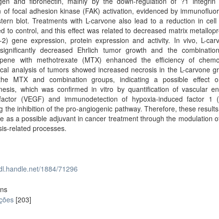
agen and fibronectin, mainly by the down-regulation of ?1 integrin
on of focal adhesion kinase (FAK) activation, evidenced by immunoflu
ern blot. Treatments with L-carvone also lead to a reduction in cell
 to control, and this effect was related to decreased matrix metallop
2) gene expression, protein expression and activity. In vivo, L-car
significantly decreased Ehrlich tumor growth and the combination
pene with methotrexate (MTX) enhanced the efficiency of chemo
ical analysis of tumors showed increased necrosis in the L-carvone g
the MTX and combination groups, indicating a possible effect 
esis, which was confirmed in vitro by quantification of vascular en
factor (VEGF) and immunodetection of hypoxia-induced factor 1 (
ng the inhibition of the pro-angiogenic pathway. Therefore, these result
e as a possible adjuvant in cancer treatment through the modulation o
is-related processes.
hdl.handle.net/1884/71296
ons
ações
[203]