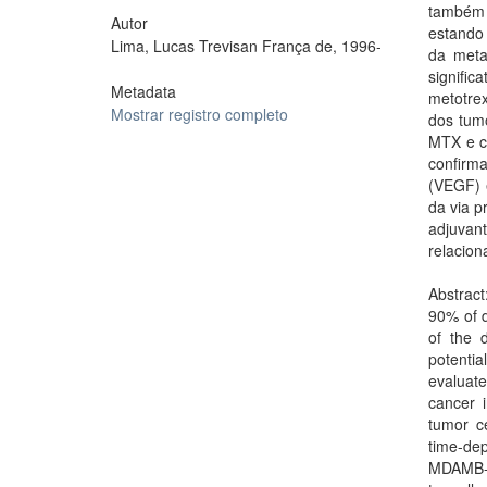
também 
Autor
estando 
Lima, Lucas Trevisan França de, 1996-
da meta
signifi
Metadata
metotrex
Mostrar registro completo
dos tum
MTX e co
confirma
(VEGF) e
da via p
adjuvan
relacion
Abstract
90% of d
of the 
potentia
evaluate
cancer 
tumor ce
time-de
MDAMB-2