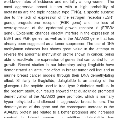
worldwide rates of incidence and mortality among women. The
most aggressive breast tumors with a high probability of
metastasis are the triple negative type (TNG), a specific subtype
due to the lack of expression of the estrogen receptor (ESR1
gene), progesterone receptor (PGR gene) and the loss of
overexpression of the epidermal growth receptor 2 (ERBB2
gene). Epigenetic changes directly interfere in the expression of
ESR1 and PGR genes, as well as in the ADAM33 gene that has
already been suggested as a tumor suppressor. The use of DNA
methylation inhibitors has shown great value in the attempt to
reverse the abnormal methylation profile shown in cancer, being
able to reactivate the expression of genes that can control tumor
growth. Recent studies in our laboratory using liraglutide have
demonstrated an antitumor effect in breast tumor cell line and in
murine breast cancer models through their DNA demethylating
effect. Similarly to liraglutide, dulaglutide is an analog of the
glucagon-1-like peptide used to treat type 2 diabetes mellitus. In
the present study, our results showed that dulaglutide promoted
demethylation of the ADAM33 gene promoter, which is normally
hypermethylated and silenced in aggressive breast tumors. The
demethylation of this gene and the consequent increase in the
ADAM33 protein are related to a better prognosis and increased
survival in breast cancer. In addition, dulaglutide has