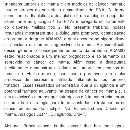
linhagens tumorais de mama e em modelos de câncer mamário
murino através do seu efeito desmetilante do DNA. De forma
semelhante à liraglutida, a dulaglutida é um análogo do peptídeo
semelhante ao glucagon-1 (GLP-1A) empregado no tratamento
do diabetes mellitus tipo 2. No presente trabalho, nossos
resultados mostraram que a dulaglutida promoveu desmetilação
do promotor de gene ADAM33, o qual encontra-se hipermetilado
e silenciado em tumores agressivos de mama. A desmetilação
desse gene e o consequente aumento da proteína ADAM33
estão relacionados a um melhor prognóstico e ao aumento da
sobrevida no câncer de mama. Além disso, a dulaglutida
ineditamente demonstrou atividade antitumoral em modelos de
tumor de Ehrlich murino, bem como promoveu um maior
processo de necrose e infiltrado inflamatório nos tumores
tratados. Esses resultados demonstram que a dulaglutida é um
potencial fármaco adjuvante na terapia do câncer de mama e, a
sua associação a outros quimioterápicos e à imunoterapia, torna-
se uma boa estratégia para futuros estudos e tratamentos no
câncer de mama do subtipo TNG. Palavras-chave: Câncer de
mama. Análogos GLP-1. Dulaglutida. DNMT.
Abstract: Breast cancer is the cancer that has the highest