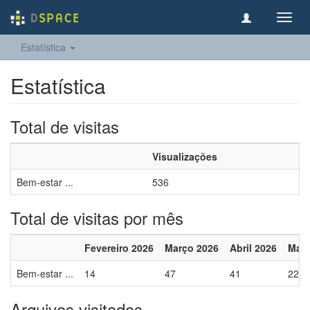
Toggl
navig
Estatística
Estatística
Total de visitas
Visualizações
Bem-estar ...
536
Total de visitas por mês
Fevereiro 2026
Março 2026
Abril 2026
Maio
Bem-estar ...
14
47
41
22
Arquivos visitados