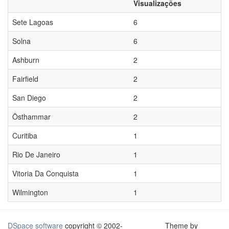
Visualizações
Sete Lagoas
6
Solna
6
Ashburn
2
Fairfield
2
San Diego
2
Östhammar
2
Curitiba
1
Rio De Janeiro
1
Vitoria Da Conquista
1
Wilmington
1
DSpace software
copyright © 2002-
Theme by