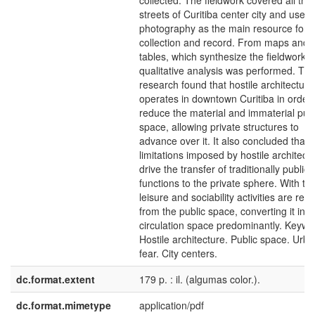
collected. The fieldwork covered all the
streets of Curitiba center city and used
photography as the main resource for 
collection and record. From maps and
tables, which synthesize the fieldwork, 
qualitative analysis was performed. Th
research found that hostile architecture
operates in downtown Curitiba in order 
reduce the material and immaterial publ
space, allowing private structures to
advance over it. It also concluded that 
limitations imposed by hostile architect
drive the transfer of traditionally public
functions to the private sphere. With thi
leisure and sociability activities are re
from the public space, converting it into
circulation space predominantly. Keywo
Hostile architecture. Public space. Urb
fear. City centers.
dc.format.extent
179 p. : il. (algumas color.).
dc.format.mimetype
application/pdf