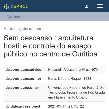
Toggl
navig
Ver item
Mostrar registro simples
Sem descanso : arquitetura
hostil e controle do espaço
público no centro de Curitiba
dc.contributor.advisor
Rosaneli, Alessandro Filla, 1972-
dc.contributor.author
Faria, Débora Raquel, 1983-
dc.contributor.other
Universidade Federal do Paraná. Setor
Tecnologia. Programa de Pós-Graduaç
em Planejamento Urbano
dc.date.accessioned
2021-05-17T21:15:12Z