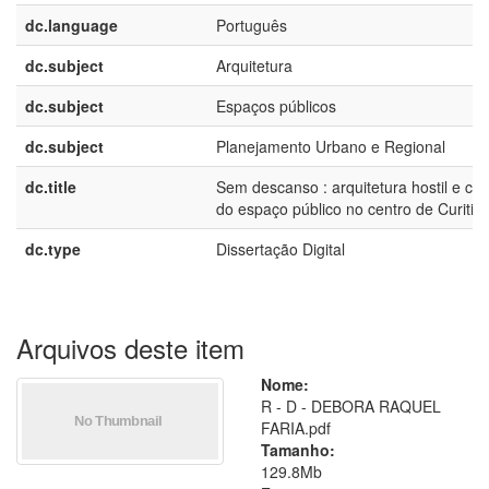
dc.language
Português
dc.subject
Arquitetura
dc.subject
Espaços públicos
dc.subject
Planejamento Urbano e Regional
dc.title
Sem descanso : arquitetura hostil e con
do espaço público no centro de Curitib
dc.type
Dissertação Digital
Arquivos deste item
Nome:
R - D - DEBORA RAQUEL
FARIA.pdf
Tamanho:
129.8Mb