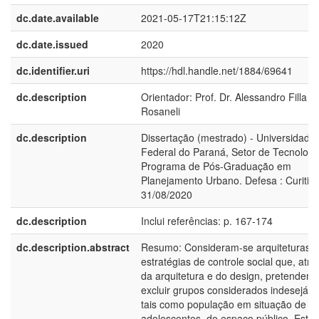
dc.date.available
2021-05-17T21:15:12Z
dc.date.issued
2020
dc.identifier.uri
https://hdl.handle.net/1884/69641
dc.description
Orientador: Prof. Dr. Alessandro Filla
Rosaneli
dc.description
Dissertação (mestrado) - Universidade
Federal do Paraná, Setor de Tecnologi
Programa de Pós-Graduação em
Planejamento Urbano. Defesa : Curitiba
31/08/2020
dc.description
Inclui referências: p. 167-174
dc.description.abstract
Resumo: Consideram-se arquiteturas h
estratégias de controle social que, atra
da arquitetura e do design, pretendem
excluir grupos considerados indesejáve
tais como população em situação de ru
adolescentes, do espaço público. Esta