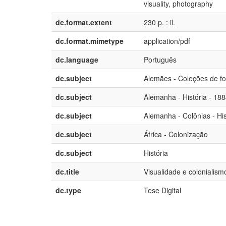
visuality, photography
dc.format.extent
230 p. : il.
dc.format.mimetype
application/pdf
dc.language
Português
dc.subject
Alemães - Coleções de fot
dc.subject
Alemanha - História - 18
dc.subject
Alemanha - Colônias - His
dc.subject
África - Colonização
dc.subject
História
dc.title
Visualidade e colonialism
dc.type
Tese Digital