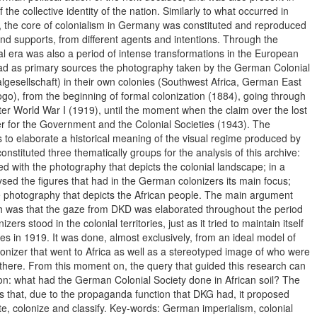
 the collective identity of the nation. Similarly to what occurred in
, the core of colonialism in Germany was constituted and reproduced
nd supports, from different agents and intentions. Through the
al era was also a period of intense transformations in the European
 had as primary sources the photography taken by the German Colonial
lgesellschaft) in their own colonies (Southwest Africa, German East
o), from the beginning of formal colonization (1884), going through
fter World War I (1919), until the moment when the claim over the lost
ter for the Government and the Colonial Societies (1943). The
as to elaborate a historical meaning of the visual regime produced by
stituted three thematically groups for the analysis of this archive:
ked with the photography that depicts the colonial landscape; in a
ed the figures that had in the German colonizers its main focus;
he photography that depicts the African people. The main argument
ch was that the gaze from DKD was elaborated throughout the period
ers stood in the colonial territories, just as it tried to maintain itself
nies in 1919. It was done, almost exclusively, from an ideal model of
nizer that went to Africa as well as a stereotyped image of who were
d there. From this moment on, the query that guided this research can
on: what had the German Colonial Society done in African soil? The
 that, due to the propaganda function that DKG had, it proposed
e, colonize and classify. Key-words: German imperialism, colonial