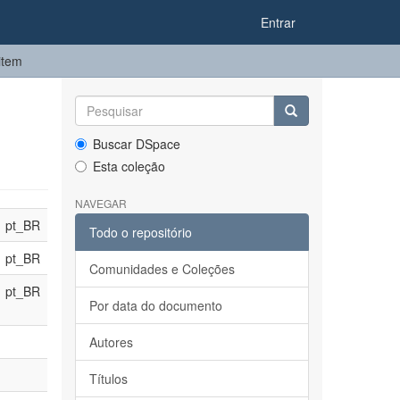
Entrar
item
Buscar DSpace
Esta coleção
NAVEGAR
pt_BR
Todo o repositório
pt_BR
Comunidades e Coleções
pt_BR
Por data do documento
Autores
Títulos