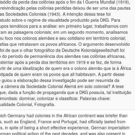
isódio da perda das colônias após o fim da I Guerra Mundial (1919),
eivindicação pelas colônias perdidas deixou de ser uma das pautas
 Sociedades Coloniais (1943). A intenção dessa tese foi
studo sobre o regime de visualidade produzido pela DKG. Para
rupos temáticos para a análise: em primeiro lugar, trabalhamos com
taram as paisagens coloniais; em um segundo momento, analisamos
 foco nos colonos alemães e seu cotidiano em território colonial;
rafias que retratavam os povos africanos. O argumento desenvolvido
oi de que o olhar fotográfico da Deutsche Kolonialgesellschaft foi
 do período de permanência dos alemães nas colônias africanas,
tentar após a perda dos territórios em 1919 e se fez, de forma
rtir de uma idealização de quem era o colono alemão que ia à África
ipada de quem eram os povos que ali habitavam. A partir desse
 guiou a elaboração dessa investigação pode ser resumida da
z a câmera da Sociedade Colonial Alemã em solo colonial? A tese
que, dada a função de propaganda que a DKG possuía, tal instituição
mordiais: dominar, colonizar e classificar. Palavras-chave:
alidade Colonial, Fotografia.
hich Germany had colonies in the African continent was briefer than
, such as England, France and Portugal, had officially lasted from
, in spite of being a short effective experience, German imperialism
man political action of the next decades, and was also present in