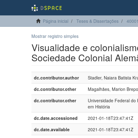
Página inicial
Teses & Dissertações
40001
Mostrar registro simples
Visualidade e colonialismo
Sociedade Colonial Alem
dc.contributor.author
Stadler, Naiara Batista K
dc.contributor.other
Magalhães, Marion Brepo
dc.contributor.other
Universidade Federal do
em História
dc.date.accessioned
2021-01-18T23:47:41Z
dc.date.available
2021-01-18T23:47:41Z