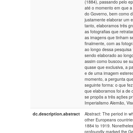
(1884), passando pelo ep
até o momento em que a r
do Governo, bem como das
justamente elaborar um e
tanto, elaboramos três g
as fotografias que retra
as imagens que tinham seu
finalmente, com as fotog
ao longo dessa pesquisa f
sendo elaborado ao longo
assim como buscou se sus
quase que exclusiva, a pa
e de uma imagem estereot
momento, a pergunta que
seguinte forma: o que fe
que elaboramos foi a de 
se propôs a três ações pri
Imperialismo Alemão, Visu
dc.description.abstract
Abstract: The period in w
other Europeans countries
1884 to 1919. Nonetheless
profoundly marked the Ger