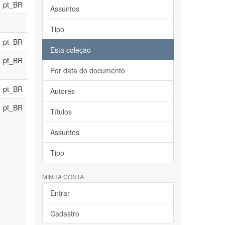
pt_BR
Assuntos
Tipo
pt_BR
Esta coleção
pt_BR
Por data do documento
pt_BR
Autores
pt_BR
Títulos
Assuntos
Tipo
MINHA CONTA
Entrar
Cadastro