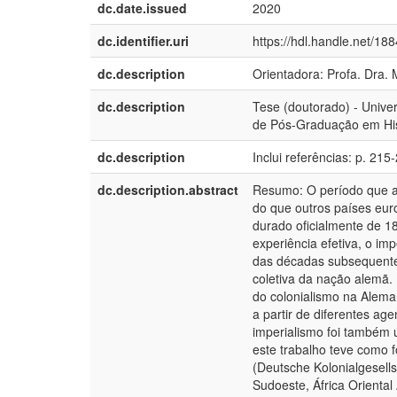
dc.date.issued
2020
dc.identifier.uri
https://hdl.handle.net/18
dc.description
Orientadora: Profa. Dra.
dc.description
Tese (doutorado) - Univ
de Pós-Graduação em Hist
dc.description
Inclui referências: p. 215
dc.description.abstract
Resumo: O período que a 
do que outros países eur
durado oficialmente de 18
experiência efetiva, o i
das décadas subsequente
coletiva da nação alemã.
do colonialismo na Alema
a partir de diferentes ag
imperialismo foi também 
este trabalho teve como f
(Deutsche Kolonialgesells
Sudoeste, África Orienta