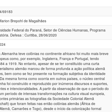
84/69183
 Marion Brepohl de Magalhães
ersidade Federal do Paraná, Setor de Ciências Humanas, Programa
ória. Defesa : Curitiba, 28/06/2020
-224
Alemanha teve colônias no continente africano foi muito mais breve
opeus como, por exemplo, Inglaterra, França e Portugal, tendo
84 a 1919. No entanto, apesar de se ter constituído uma curta
mperialismo alemão marcou de forma profunda a ação política alemã
s, bem como se fez presente na formação subjetiva da identidade
 Da mesma forma como ocorria em outros países, o núcleo central
nha foi construído e reproduzido por inúmeros discursos e suportes,
entes e intencionalidades. A partir da observação de que o período do
um período de intensas transformações na cultura visual europeia,
ontes primárias as fotografias da Sociedade Colonial Alemã
chaft) que foram feitas nas então colônias alemãs (África de
l Alemã, Camarões e Togo), desde o início da colonização formal