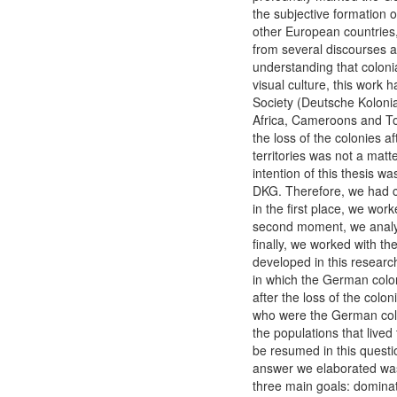
the subjective formation of
other European countries
from several discourses a
understanding that coloni
visual culture, this work
Society (Deutsche Kolonia
Africa, Cameroons and Tog
the loss of the colonies a
territories was not a mat
intention of this thesis w
DKG. Therefore, we had con
in the first place, we wor
second moment, we analys
finally, we worked with t
developed in this resear
in which the German coloniz
after the loss of the colo
who were the German colo
the populations that live
be resumed in this questi
answer we elaborated was
three main goals: dominat