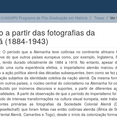
016009P0 Programa de Pós-Graduação em História
Teses
Ver 
 a partir das fotografias da
ã (1884-1943)
 O período que a Alemanha teve colônias no continente africano f
eve do que outros países europeus como, por exemplo, Inglaterra, 
l, tendo durado oficialmente de 1884 a 1919. No entanto, apesar d
uído uma curta experiência efetiva, o imperialismo alemão marcou 
a a ação política alemã das décadas subsequentes, bem como se fez 
ação subjetiva da identidade coletiva da nação alemã. Da mesma fo
em outros países, o núcleo central do colonialismo na Alemanha foi c
duzido por inúmeros discursos e suportes, a partir de diferentes a
nalidades. A partir da observação de que o período do imperialismo f
do de intensas transformações na cultura visual europeia, este trab
ntes primárias as fotografias da Sociedade Colonial Alemã (
gesellschaft) que foram feitas nas então colônias alemãs (África de 
riental Alemã, Camarões e Togo), desde o início da colonização forma