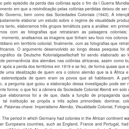
 pelo episódio da perda das colônias após o fim da I Guerra Mundial
omento em que a reivindicação pelas colônias perdidas deixou de ser
do Governo, bem como das Sociedades Coloniais (1943). A intenç
 justamente elaborar um estudo sobre o regime de visualidade produz
a tanto, elaboramos três grupos temáticos para a análise: em primei
amos com as fotografias que retrataram as paisagens coloniai
 momento, analisamos as imagens que tinham seu foco nos colonos
tidiano em território colonial; finalmente, com as fotografias que retr
fricanos. O argumento desenvolvido ao longo dessa pesquisa foi 
otográfico da Deutsche Kolonialgesellschaft foi sendo elaborado ao 
 de permanência dos alemães nas colônias africanas, assim como b
r após a perda dos territórios em 1919 e se fez, de forma quase que e
r de uma idealização de quem era o colono alemão que ia à África 
estereotipada de quem eram os povos que ali habitavam. A part
, a pergunta que guiou a elaboração dessa investigação pode ser 
nte forma: o que fez a câmera da Sociedade Colonial Alemã em solo c
que elaboramos foi a de que, dada a função de propaganda q
, tal instituição se propôs a três ações primordiais: dominar, col
car. Palavras-chave: Imperialismo Alemão, Visualidade Colonial, Fotogra
: The period in which Germany had colonies in the African continent wa
er Europeans countries, such as England, France and Portugal, had o