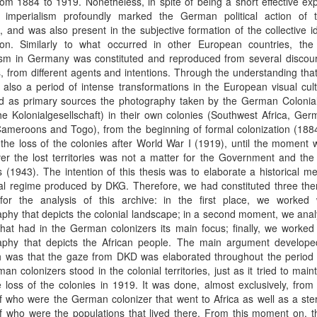
rom 1884 to 1919. Nonetheless, in spite of being a short effective ex
imperialism profoundly marked the German political action of 
 and was also present in the subjective formation of the collective id
ion. Similarly to what occurred in other European countries, the
lism in Germany was constituted and reproduced from several discou
, from different agents and intentions. Through the understanding that
also a period of intense transformations in the European visual cult
d as primary sources the photography taken by the German Colonial
e Kolonialgesellschaft) in their own colonies (Southwest Africa, Ge
Cameroons and Togo), from the beginning of formal colonization (188
the loss of the colonies after World War I (1919), until the moment
er the lost territories was not a matter for the Government and the
s (1943). The intention of this thesis was to elaborate a historical m
al regime produced by DKG. Therefore, we had constituted three them
for the analysis of this archive: in the first place, we worked 
phy that depicts the colonial landscape; in a second moment, we ana
that had in the German colonizers its main focus; finally, we worked
aphy that depicts the African people. The main argument developed
h was that the gaze from DKD was elaborated throughout the period 
an colonizers stood in the colonial territories, just as it tried to mainta
e loss of the colonies in 1919. It was done, almost exclusively, from
 who were the German colonizer that went to Africa as well as a ste
f who were the populations that lived there. From this moment on, t