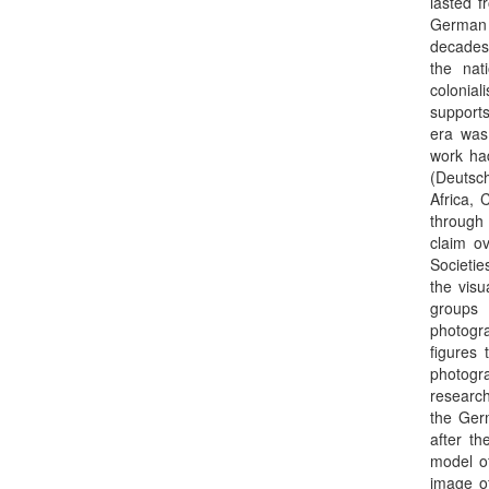
lasted f
German 
decades,
the nat
colonia
supports
era was 
work ha
(Deutsch
Africa, 
through 
claim ov
Societie
the visu
groups 
photogra
figures 
photogr
researc
the Germ
after th
model of
image o