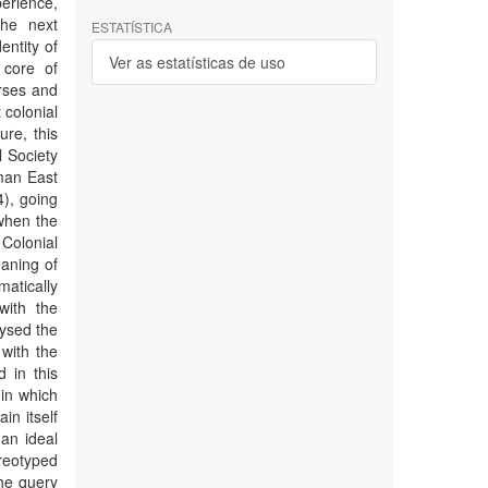
perience,
the next
ESTATÍSTICA
entity of
Ver as estatísticas de uso
 core of
rses and
 colonial
ure, this
 Society
rman East
4), going
 when the
 Colonial
eaning of
atically
with the
lysed the
 with the
 in this
in which
in itself
 an ideal
reotyped
he query