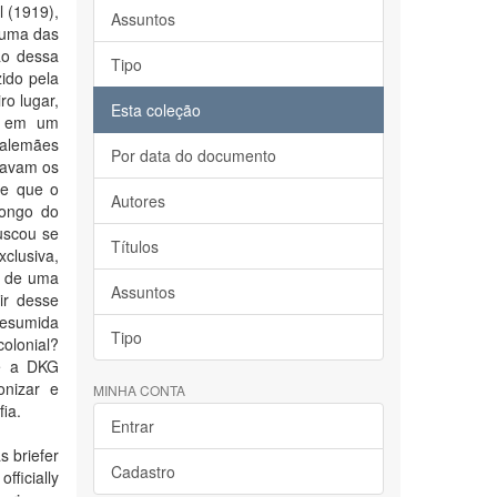
 (1919),
Assuntos
 uma das
ão dessa
Tipo
ido pela
ro lugar,
Esta coleção
s; em um
 alemães
Por data do documento
atavam os
de que o
Autores
longo do
uscou se
Títulos
xclusiva,
e de uma
Assuntos
ir desse
resumida
Tipo
olonial?
ue a DKG
onizar e
MINHA CONTA
fia.
Entrar
s briefer
Cadastro
fficially