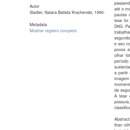
passando
Autor
até o m
Stadler, Naiara Batista Krachenski, 1990-
pautas 
tese foi
Metadata
DKG. Par
Mostrar registro completo
trabalh
segundo
e seu co
povos a
olhar f
período
sustenta
a parti
imagem 
momento
da segui
A tese 
possuía
classifi
Abstract
than oth