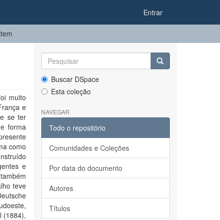
Entrar
item
Buscar DSpace
Esta coleção
oi muito
França e
NAVEGAR
e se ter
de forma
Todo o repositório
presente
rma como
Comunidades e Coleções
onstruído
gentes e
Por data do documento
oi também
alho teve
Autores
Deutsche
Sudoeste,
Títulos
l (1884),