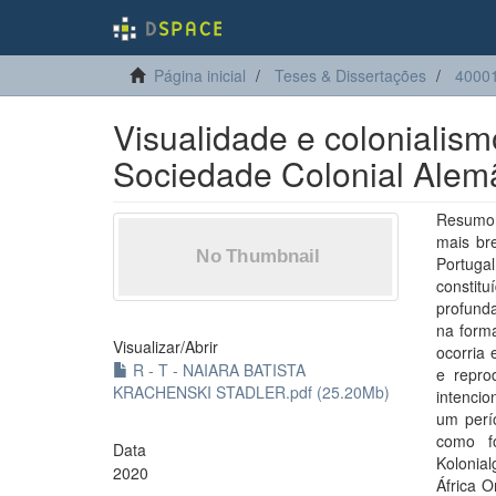
Página inicial
Teses & Dissertações
40001
Visualidade e colonialismo
Sociedade Colonial Alem
Resumo:
mais br
Portuga
constit
profund
na form
Visualizar/
Abrir
ocorria 
R - T - NAIARA BATISTA
e repro
KRACHENSKI STADLER.pdf (25.20Mb)
intencio
um perío
como fo
Data
Kolonial
2020
África O