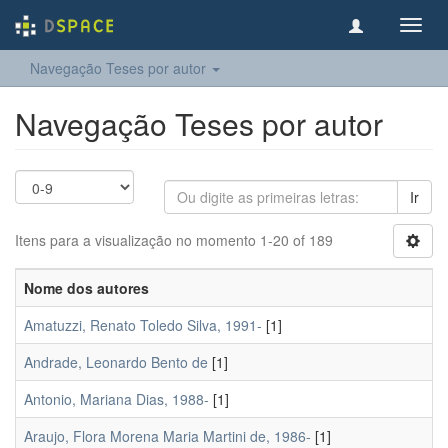
Toggl
navig
Navegação Teses por autor
Navegação Teses por autor
Ir
Itens para a visualização no momento 1-20 of 189
Nome dos autores
Amatuzzi, Renato Toledo Silva, 1991-
[1]
Andrade, Leonardo Bento de
[1]
Antonio, Mariana Dias, 1988-
[1]
Araujo, Flora Morena Maria Martini de, 1986-
[1]