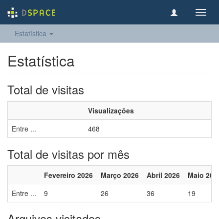
Toggl
navig
Estatística
Estatística
Total de visitas
Visualizações
Entre ...
468
Total de visitas por mês
Fevereiro 2026
Março 2026
Abril 2026
Maio 202
Entre ...
9
26
36
19
Arquivos visitados