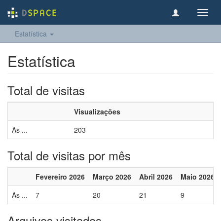
Toggl
navig
Estatística
Estatística
Total de visitas
Visualizações
As ...
203
Total de visitas por mês
Fevereiro 2026
Março 2026
Abril 2026
Maio 2026
As ...
7
20
21
9
Arquivos visitados