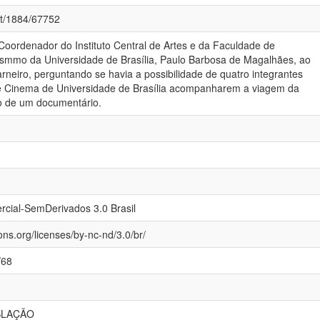
net/1884/67752
 Coordenador do Instituto Central de Artes e da Faculdade de
ismmo da Universidade de Brasília, Paulo Barbosa de Magalhães, ao
neiro, perguntando se havia a possibilidade de quatro integrantes
 Cinema de Universidade de Brasília acompanharem a viagem da
o de um documentário.
cial-SemDerivados 3.0 Brasil
ns.org/licenses/by-nc-nd/3.0/br/
/68
SLAÇÃO