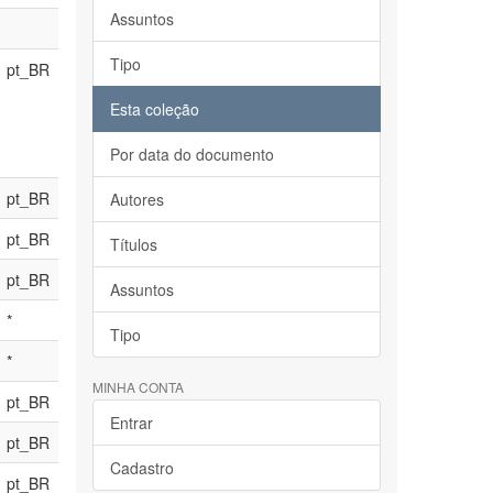
Assuntos
Tipo
pt_BR
Esta coleção
Por data do documento
pt_BR
Autores
pt_BR
Títulos
pt_BR
Assuntos
*
Tipo
*
MINHA CONTA
pt_BR
Entrar
pt_BR
Cadastro
pt_BR