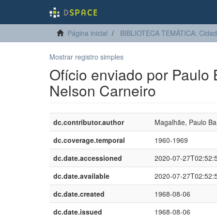
Página inicial
BIBLIOTECA TEMÁTICA: Cidadan
Mostrar registro simples
Ofício enviado por Paul
Nelson Carneiro
dc.contributor.author
Magalhãe, Paulo Ba
dc.coverage.temporal
1960-1969
dc.date.accessioned
2020-07-27T02:52:
dc.date.available
2020-07-27T02:52:
dc.date.created
1968-08-06
dc.date.issued
1968-08-06