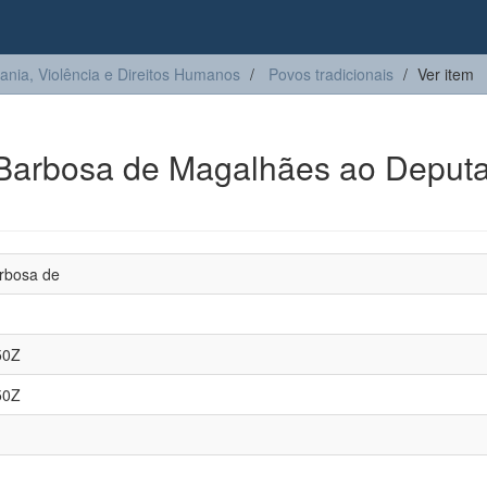
ia, Violência e Direitos Humanos
Povos tradicionais
Ver item
o Barbosa de Magalhães ao Deput
rbosa de
50Z
50Z