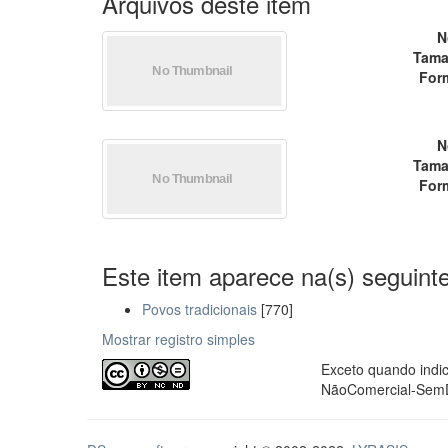
Arquivos deste item
N
Tama
For
N
Tama
For
Este item aparece na(s) seguinte
Povos tradicionais
[770]
Mostrar registro simples
Exceto quando indic
NãoComercial-SemDe