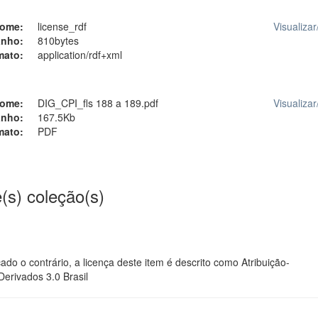
ome:
license_rdf
Visualizar
nho:
810bytes
mato:
application/rdf+xml
ome:
DIG_CPI_fls 188 a 189.pdf
Visualizar
nho:
167.5Kb
mato:
PDF
(s) coleção(s)
ado o contrário, a licença deste item é descrito como Atribuição-
rivados 3.0 Brasil