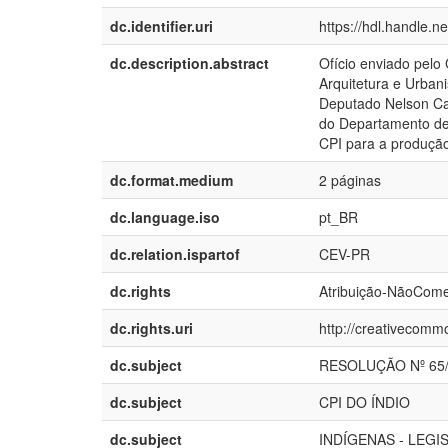
dc.identifier.uri
https://hdl.handle.
dc.description.abstract
Ofício enviado pelo
Arquitetura e Urban
Deputado Nelson Car
do Departamento de
CPI para a produçã
dc.format.medium
2 páginas
dc.language.iso
pt_BR
dc.relation.ispartof
CEV-PR
dc.rights
Atribuição-NãoComer
dc.rights.uri
http://creativecommo
dc.subject
RESOLUÇÃO Nº 65
dc.subject
CPI DO ÍNDIO
dc.subject
INDÍGENAS - LEGI