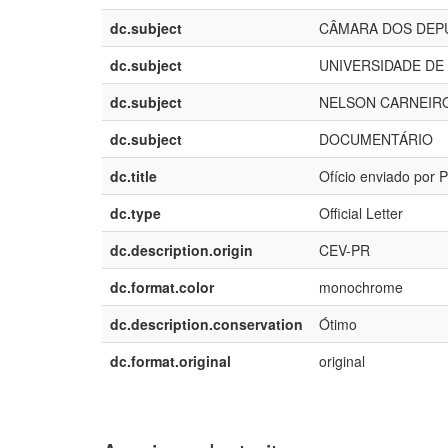
dc.subject
CÂMARA DOS DEP
dc.subject
UNIVERSIDADE DE 
dc.subject
NELSON CARNEIR
dc.subject
DOCUMENTÁRIO
dc.title
Ofício enviado por
dc.type
Official Letter
dc.description.origin
CEV-PR
dc.format.color
monochrome
dc.description.conservation
Ótimo
dc.format.original
original