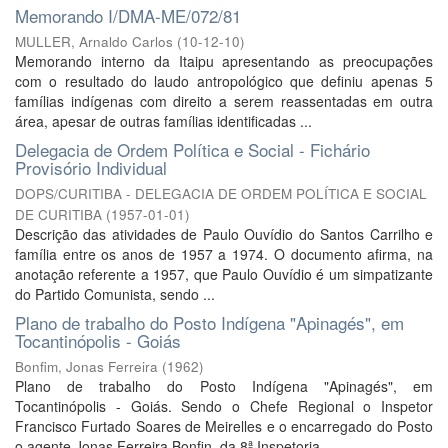
Memorando I/DMA-ME/072/81
MULLER, Arnaldo Carlos
(
10-12-10
)
Memorando interno da Itaipu apresentando as preocupações
com o resultado do laudo antropológico que definiu apenas 5
famílias indígenas com direito a serem reassentadas em outra
área, apesar de outras famílias identificadas ...
Delegacia de Ordem Política e Social - Fichário
Provisório Individual
DOPS/CURITIBA - DELEGACIA DE ORDEM POLÍTICA E SOCIAL
DE CURITIBA
(
1957-01-01
)
Descrição das atividades de Paulo Ouvídio do Santos Carrilho e
família entre os anos de 1957 a 1974. O documento afirma, na
anotação referente a 1957, que Paulo Ouvídio é um simpatizante
do Partido Comunista, sendo ...
Plano de trabalho do Posto Indígena "Apinagés", em
Tocantinópolis - Goiás
Bonfim, Jonas Ferreira
(
1962
)
Plano de trabalho do Posto Indígena "Apinagés", em
Tocantinópolis - Goiás. Sendo o Chefe Regional o Inspetor
Francisco Furtado Soares de Meirelles e o encarregado do Posto
o agente Jonas Ferreira Bonfin, da 8ª Inspetoria ...