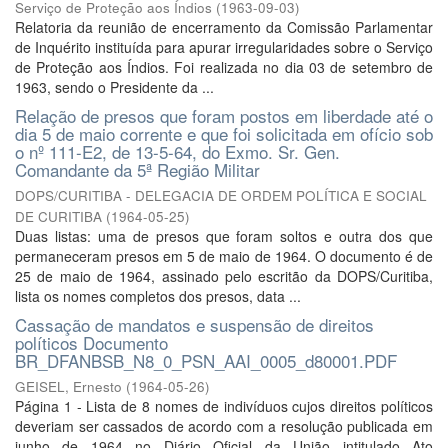
Serviço de Proteção aos Índios
(
1963-09-03
)
Relatoria da reunião de encerramento da Comissão Parlamentar
de Inquérito instituída para apurar irregularidades sobre o Serviço
de Proteção aos Índios. Foi realizada no dia 03 de setembro de
1963, sendo o Presidente da ...
Relação de presos que foram postos em liberdade até o
dia 5 de maio corrente e que foi solicitada em ofício sob
o nº 111-E2, de 13-5-64, do Exmo. Sr. Gen.
Comandante da 5ª Região Militar
DOPS/CURITIBA - DELEGACIA DE ORDEM POLÍTICA E SOCIAL
DE CURITIBA
(
1964-05-25
)
Duas listas: uma de presos que foram soltos e outra dos que
permaneceram presos em 5 de maio de 1964. O documento é de
25 de maio de 1964, assinado pelo escritão da DOPS/Curitiba,
lista os nomes completos dos presos, data ...
Cassação de mandatos e suspensão de direitos
políticos Documento
BR_DFANBSB_N8_0_PSN_AAI_0005_d80001.PDF
GEISEL, Ernesto
(
1964-05-26
)
Página 1 - Lista de 8 nomes de indivíduos cujos direitos políticos
deveriam ser cassados de acordo com a resolução publicada em
junho de 1964 no Diário Oficial da União intitulado Ato