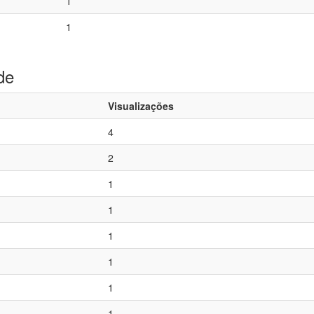
1
1
de
Visualizações
4
2
1
1
1
1
1
1