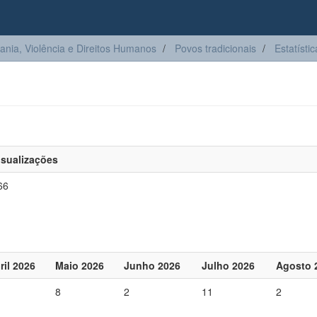
ia, Violência e Direitos Humanos
Povos tradicionais
Estatístic
isualizações
66
ril 2026
Maio 2026
Junho 2026
Julho 2026
Agosto 
8
2
11
2