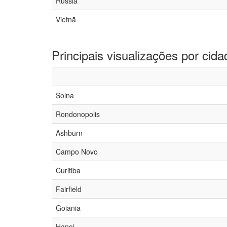
Rússia
Vietnã
Principais visualizações por cida
Solna
Rondonopolis
Ashburn
Campo Novo
Curitiba
Fairfield
Goiania
Hanoi