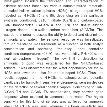
investigation included the fabrication and characterization of
different sensors based on various nanostructured materials:
annealed hollow carbon spheres (HCSs), nitrogen-doped HCSs
(labeled as N-HCSs-10 and 50, depending on their particular
synthesis conditions), gallium nitrate (GaN) and carbon-coated
GaN nanoparticles (C-GaN-TA and TN) and finally aligned
nitrogen doped multi-walled carbon nanotubes (A-CNTs). This
was done in order to assess the ability to detect and discriminate
ammonia and water. The sensors response was investigated
through resistance measurements as a function of both analyte
concentration and operating frequency under controlled
conditions (temperature: ~23 °C, relative humidity, RH: ~20% and
inert atmosphere (nitrogen)). The low limit of detection for
ammonia (6 ppm) was established for the N-HCSs-based
sensors. It was discovered that the water dependency for the N-
HCSs was lower than that for the un-doped HCSs. Thus, the
results suggest that the N-HCSs nanostructures are potential
candidates for humidity-insensitive environmental sensing devices
for the detection of several chemical vapors. Concerning to GaN,
C-GaN TN and C-GaN TA nanoparticles, they showed good
response when exposed to ammonia and water. The higher
sensitivity for this kind of sensors was achieved for ammonia
when C-GaN TN was used, whereas the lower sensitivity was