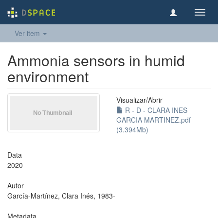
Toggl
navig
Ver item
Ammonia sensors in humid
environment
Visualizar/
Abrir
R - D - CLARA INES
GARCIA MARTINEZ.pdf
(3.394Mb)
Data
2020
Autor
García-Martínez, Clara Inés, 1983-
Metadata