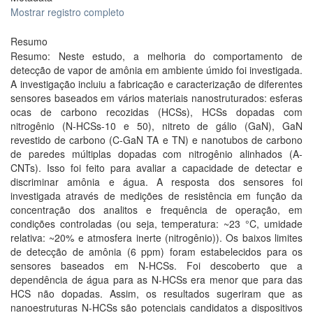
Mostrar registro completo
Resumo
Resumo: Neste estudo, a melhoria do comportamento de
detecção de vapor de amônia em ambiente úmido foi investigada.
A investigação incluiu a fabricação e caracterização de diferentes
sensores baseados em vários materiais nanostruturados: esferas
ocas de carbono recozidas (HCSs), HCSs dopadas com
nitrogênio (N-HCSs-10 e 50), nitreto de gálio (GaN), GaN
revestido de carbono (C-GaN TA e TN) e nanotubos de carbono
de paredes múltiplas dopadas com nitrogênio alinhados (A-
CNTs). Isso foi feito para avaliar a capacidade de detectar e
discriminar amônia e água. A resposta dos sensores foi
investigada através de medições de resistência em função da
concentração dos analitos e frequência de operação, em
condições controladas (ou seja, temperatura: ~23 °C, umidade
relativa: ~20% e atmosfera inerte (nitrogênio)). Os baixos limites
de detecção de amônia (6 ppm) foram estabelecidos para os
sensores baseados em N-HCSs. Foi descoberto que a
dependência de água para as N-HCSs era menor que para das
HCS não dopadas. Assim, os resultados sugeriram que as
nanoestruturas N-HCSs são potenciais candidatos a dispositivos