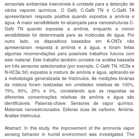
sensoriais ambientais insensíveis à umidade para a detecção de
vários vapores químicos. O GaN, C-GaN TN e C-GaN TA
apresentaram resposta positiva quando expostos a amônia e
água. A maior sensibilidade foi alcançada para nanoestruturas C-
GaN TN quando expostas a amônia, enquanto a menor
sensibilidade foi determinada para as moléculas de água. Por
outro lado, os dispositivos baseados em A-CNTs não
apresentaram resposta à amônia e à água, e foram feitas
algumas recomendações para possíveis trabalhos futuros com
este material. Este trabalho também consiste na análise baseada
em três sensores selecionados (por exemplo, C-GaN TN, HCSs e
N-HCSs 50) expostos à mistura de amônia e água, aplicando-se
à metodologia generalizada de tristímulos. As medições binárias
da mistura foram realizadas em umidades relativas de 100%,
75%, 50%, 25% e 0%, constatando que as respostas as
diferentes concentrações relativas de amônia e água são
identificáveis. Palavras-chave: Sensores de vapor químico.
Materiais nanoestruturados. Esferas ocas de carbono. Amônia.
Análise tristimulus.
Abstract: In this study, the improvement of the ammonia vapor
sensing behavior in humid environment was investigated. The