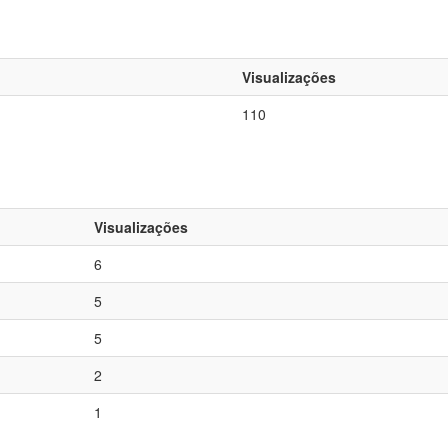
Visualizações
110
Visualizações
6
5
5
2
1