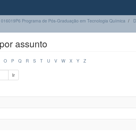
016019P6 Programa de Pós-Graduação em Tecnologia Química
D
por assunto
O
P
Q
R
S
T
U
V
W
X
Y
Z
Ir