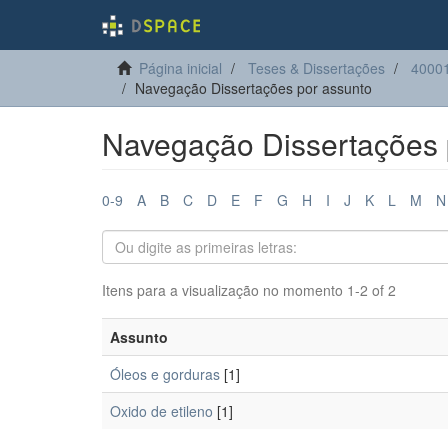
Página inicial
Teses & Dissertações
40001
Navegação Dissertações por assunto
Navegação Dissertações 
0-9
A
B
C
D
E
F
G
H
I
J
K
L
M
N
Itens para a visualização no momento 1-2 of 2
Assunto
Óleos e gorduras
[1]
Oxido de etileno
[1]