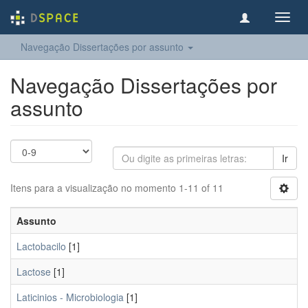
Toggl
navig
Navegação Dissertações por assunto
Navegação Dissertações por
assunto
Ir
Itens para a visualização no momento 1-11 of 11
Assunto
Lactobacilo
[1]
Lactose
[1]
Laticinios - Microbiologia
[1]