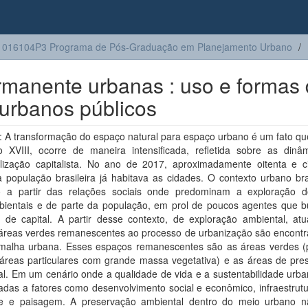
1016104P3 Programa de Pós-Graduação em Planejamento Urbano
rmanente urbanas : uso e formas
urbanos públicos
 A transformação do espaço natural para espaço urbano é um fato qu
o XVIII, ocorre de maneira intensificada, refletida sobre as dinâ
ialização capitalista. No ano de 2017, aproximadamente oitenta e c
 população brasileira já habitava as cidades. O contexto urbano bra
 a partir das relações sociais onde predominam a exploração 
bientais e de parte da população, em prol de poucos agentes que 
 de capital. A partir desse contexto, de exploração ambiental, atu
áreas verdes remanescentes ao processo de urbanização são encont
malha urbana. Esses espaços remanescentes são as áreas verdes (
 áreas particulares com grande massa vegetativa) e as áreas de pre
l. Em um cenário onde a qualidade de vida e a sustentabilidade urba
adas a fatores como desenvolvimento social e econômico, infraestrut
e e paisagem. A preservação ambiental dentro do meio urbano 