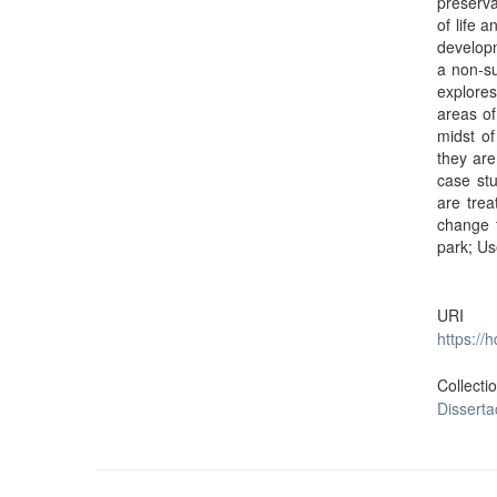
preserva
of life 
developm
a non-su
explores
areas of
midst of
they are
case stu
are trea
change 
park; Us
URI
https://
Collecti
Dissert