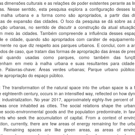
as dimensões culturais e as relações de poder existentes perante as l
cas. Nesse sentido, esta pesquisa explora a configuração desses l
malha urbana e a forma como são apropriados, a partir das d
istas de expansão das cidades. O foco da pesquisa se dá sobre as 
ação urbanas, no sentido de discutir a construção da atual situaçã
em meio às cidades. Também compreende a influência desses espa
de e cidade, quando são apropriados com caráter de equipamento 
lmente no que diz respeito aos parques urbanos. E conclui, com a an
udos de caso, que tratam das formas de apropriação das áreas de pre
tal quando usadas como parques, como também das funç
enham em meio à malha urbana e suas resultantes para cidade
e. Palavras-chave: Áreas verdes urbanas; Parque urbano públic
e apropriação do espaço público.
: The transformation of the natural space into the urban space is a f
e eighteenth century, occurs in an intensified way, reflected on how dy
st industrialization. No year 2017, approximately eighty-five percent of 
 was once inhabited as cities. The social relations shape the urban
e socio-environmental goods and the population predominate, in favo
nts who seek the accumulation of capital. From a context of envir
tion, currently, there are few areas of energy remaining for the urb
. Remaining spaces are like green areas, as areas of envir