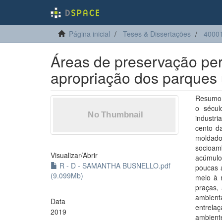
Página inicial
Teses & Dissertações
4000
Áreas de preservação pe
apropriação dos parques 
Resumo:
o sécul
industr
cento da
moldado
socioam
Visualizar/
Abrir
acúmulo
R - D - SAMANTHA BUSNELLO.pdf
poucas 
(9.099Mb)
meio à 
praças,
ambienta
Data
entrelaç
2019
ambient