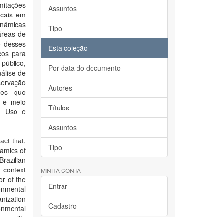
imitações
Assuntos
ocais em
inâmicas
Tipo
áreas de
o desses
Esta coleção
ços para
público,
Por data do documento
álise de
servação
Autores
ões que
 e meio
Títulos
o; Uso e
Assuntos
act that,
Tipo
namics of
Brazilian
 context
MINHA CONTA
r of the
Entrar
onmental
anization
Cadastro
onmental