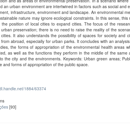
tion and as areas of environmental preservation. In a scenario where 
and an urban environment are intertwined in factors such as social and
ent, infrastructure, environment and landscape. An environmental me
stainable nature may ignore ecological constraints. In this sense, this
 the position of local cities to expand cities. The focus of the resear
 urban preservation; there is no need to raise the reality of the scenar
 cities. It also understands the possibility of spaces for society and c
 from abroad, especially for urban parks. It concludes with an analysis
dies, the forms of appropriation of the environmental health areas 
ted, as well as the functions they perform in the middle of the same 
to the city and the environments. Keywords: Urban green areas; Publ
e and forms of appropriation of the public space.
hdl.handle.net/1884/63374
ons
ações
[93]