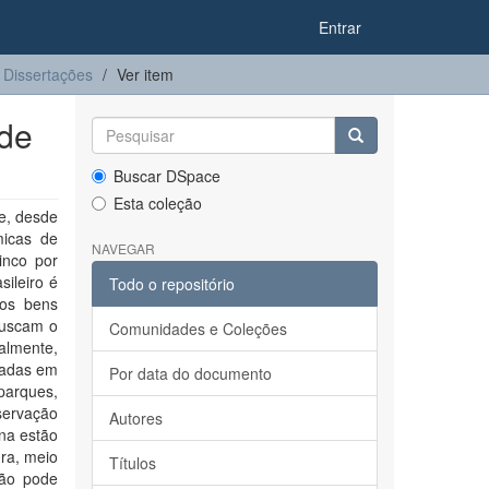
Entrar
Dissertações
Ver item
 de
Buscar DSpace
Esta coleção
e, desde
micas de
NAVEGAR
inco por
sileiro é
Todo o repositório
dos bens
buscam o
Comunidades e Coleções
almente,
radas em
Por data do documento
parques,
servação
Autores
na estão
ura, meio
Títulos
não pode