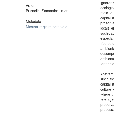
ignorar 
Autor
ecológi
Busnello, Samantha, 1986-
meio à 
capital
Metadata
preserv
Mostrar registro completo
locais 
socieda
especia
três est
ambien
desemp
ambient
formas d
Abstract
since th
capitali
culture
where th
few age
preserva
process