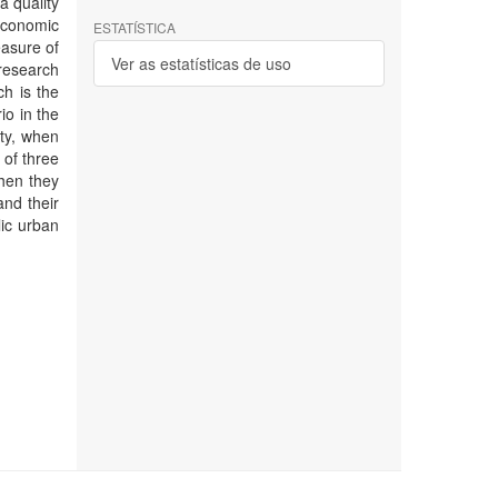
a quality
 economic
ESTATÍSTICA
asure of
Ver as estatísticas de uso
 research
ch is the
io in the
ity, when
 of three
when they
and their
ic urban