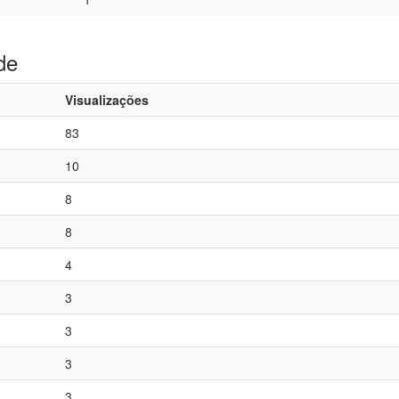
de
Visualizações
83
10
8
8
4
3
3
3
3