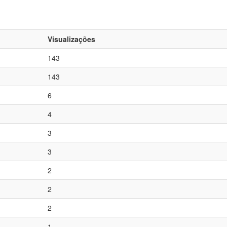
Visualizações
143
143
6
4
3
3
2
2
2
1