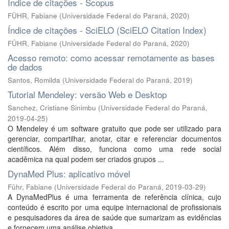
Índice de citações - Scopus
FÜHR, Fabiane
(
Universidade Federal do Paraná
,
2020
)
Índice de citações - SciELO (SciELO Citation Index)
FÜHR, Fabiane
(
Universidade Federal do Paraná
,
2020
)
Acesso remoto: como acessar remotamente as bases
de dados
Santos, Romilda
(
Universidade Federal do Paraná
,
2019
)
Tutorial Mendeley: versão Web e Desktop
Sanchez, Cristiane Sinimbu
(
Universidade Federal do Paraná
,
2019-04-25
)
O Mendeley é um software gratuito que pode ser utilizado para
gerenciar, compartilhar, anotar, citar e referenciar documentos
científicos. Além disso, funciona como uma rede social
acadêmica na qual podem ser criados grupos ...
DynaMed Plus: aplicativo móvel
Führ, Fabiane
(
Universidade Federal do Paraná
,
2019-03-29
)
A DynaMedPlus é uma ferramenta de referência clínica, cujo
conteúdo é escrito por uma equipe internacional de profissionais
e pesquisadores da área de saúde que sumarizam as evidências
e fornecem uma análise objetiva.