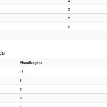
2
2
2
2
1
de
Visualizações
16
8
6
6
5