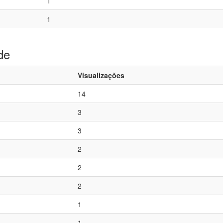
1
1
de
Visualizações
14
3
3
2
2
2
1
1