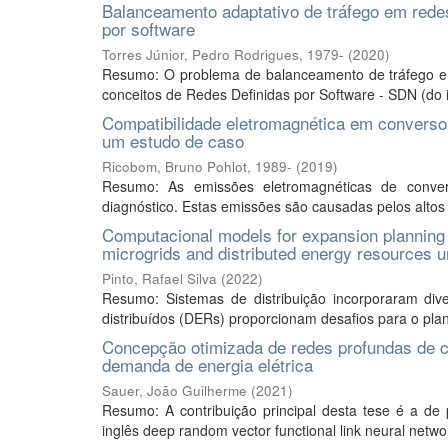
Balanceamento adaptativo de tráfego em redes
por software
Torres Júnior, Pedro Rodrigues, 1979-
(
2020
)
Resumo: O problema de balanceamento de tráfego en
conceitos de Redes Definidas por Software - SDN (do i
Compatibilidade eletromagnética em converso
um estudo de caso
Ricobom, Bruno Pohlot, 1989-
(
2019
)
Resumo: As emissões eletromagnéticas de conver
diagnóstico. Estas emissões são causadas pelos altos n
Computacional models for expansion planning o
microgrids and distributed energy resources u
Pinto, Rafael Silva
(
2022
)
Resumo: Sistemas de distribuição incorporaram dive
distribuídos (DERs) proporcionam desafios para o pl
Concepção otimizada de redes profundas de co
demanda de energia elétrica
Sauer, João Guilherme
(
2021
)
Resumo: A contribuição principal desta tese é a de
inglês deep random vector functional link neural netw