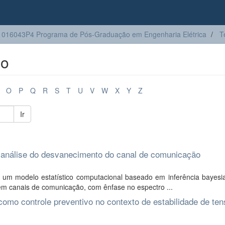
016043P4 Programa de Pós-Graduação em Engenharia Elétrica
T
lo
O
P
Q
R
S
T
U
V
W
X
Y
Z
Ir
análise do desvanecimento do canal de comunicação
 um modelo estatístico computacional baseado em inferência bayesi
em canais de comunicação, com ênfase no espectro ...
 como controle preventivo no contexto de estabilidade de te