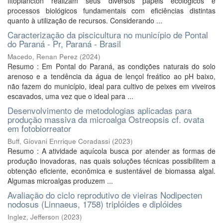
fitoplâncton realizam seus diversos papéis ecológicos e
processos biológicos fundamentais com eficiências distintas
quanto à utilização de recursos. Considerando ...
Caracterização da piscicultura no município de Pontal
do Paraná - Pr, Paraná - Brasil
Macedo, Renan Perez
(
2024
)
Resumo : Em Pontal do Paraná, as condições naturais do solo
arenoso e a tendência da água de lençol freático ao pH baixo,
não fazem do município, ideal para cultivo de peixes em viveiros
escavados, uma vez que o ideal para ...
Desenvolvimento de metodologias aplicadas para
produção massiva da microalga Ostreopsis cf. ovata
em fotobiorreator
Buff, Giovani Enrrique Coradassi
(
2023
)
Resumo : A atividade aquícola busca por atender as formas de
produção inovadoras, nas quais soluções técnicas possibilitem a
obtenção eficiente, econômica e sustentável de biomassa algal.
Algumas microalgas produzem ...
Avaliação do ciclo reprodutivo de vieiras Nodipecten
nodosus (Linnaeus, 1758) triplóides e diplóides
Inglez, Jefferson
(
2023
)