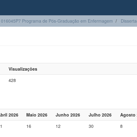
1016045P7 Programa de Pós-Graduação em Enfermagem
Dissert
Visualizações
428
bril 2026
Maio 2026
Junho 2026
Julho 2026
Agosto 
1
16
12
30
8