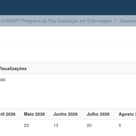
1016045P7 Programa de Pós-Graduação em Enfermagem
Dissert
Visualizações
366
ril 2026
Maio 2026
Junho 2026
Julho 2026
Agosto 
23
13
20
5