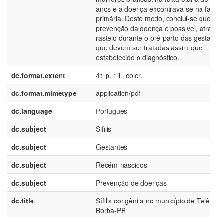
anos e a doença encontrava-se na fas
primária. Deste modo, conclui-se que a
prevenção da doença é possível, atrav
rasteio durante o pré-parto das gestant
que devem ser tratadas assim que
estabelecido o diagnóstico.
dc.format.extent
41 p. : il., color.
dc.format.mimetype
application/pdf
dc.language
Português
dc.subject
Sifilis
dc.subject
Gestantes
dc.subject
Recém-nascidos
dc.subject
Prevenção de doenças
dc.title
Sífilis congênita no município de Telê
Borba-PR