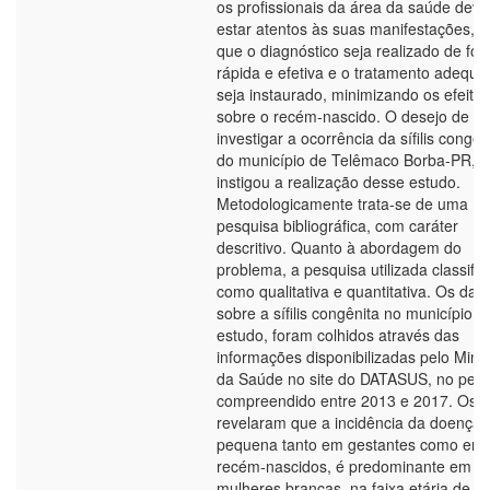
os profissionais da área da saúde dev
estar atentos às suas manifestações, p
que o diagnóstico seja realizado de fo
rápida e efetiva e o tratamento adequa
seja instaurado, minimizando os efeitos
sobre o recém-nascido. O desejo de
investigar a ocorrência da sífilis congên
do município de Telêmaco Borba-PR,
instigou a realização desse estudo.
Metodologicamente trata-se de uma
pesquisa bibliográfica, com caráter
descritivo. Quanto à abordagem do
problema, a pesquisa utilizada classific
como qualitativa e quantitativa. Os dad
sobre a sífilis congênita no município, 
estudo, foram colhidos através das
informações disponibilizadas pelo Minis
da Saúde no site do DATASUS, no perí
compreendido entre 2013 e 2017. Os 
revelaram que a incidência da doença 
pequena tanto em gestantes como em
recém-nascidos, é predominante em
mulheres brancas, na faixa etária de 2