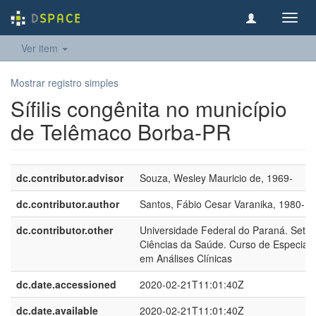
Toggl
navig
Ver item
Mostrar registro simples
Sífilis congênita no município
de Telêmaco Borba-PR
dc.contributor.advisor
Souza, Wesley Mauricio de, 1969-
dc.contributor.author
Santos, Fábio Cesar Varanika, 1980-
dc.contributor.other
Universidade Federal do Paraná. Setor
Ciências da Saúde. Curso de Especiali
em Análises Clínicas
dc.date.accessioned
2020-02-21T11:01:40Z
dc.date.available
2020-02-21T11:01:40Z