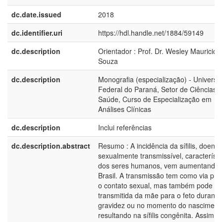
dc.date.issued
2018
dc.identifier.uri
https://hdl.handle.net/1884/59149
dc.description
Orientador : Prof. Dr. Wesley Mauricio 
Souza
dc.description
Monografia (especialização) - Universi
Federal do Paraná, Setor de Ciências 
Saúde, Curso de Especialização em
Análises Clínicas
dc.description
Inclui referências
dc.description.abstract
Resumo : A incidência da sífilis, doenç
sexualmente transmissível, característi
dos seres humanos, vem aumentando 
Brasil. A transmissão tem como via prin
o contato sexual, mas também pode se
transmitida da mãe para o feto durante
gravidez ou no momento do nasciment
resultando na sífilis congênita. Assim, 