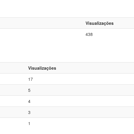
Visualizações
438
Visualizações
17
5
4
3
1