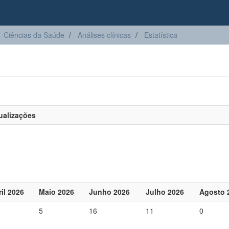
Ciências da Saúde
Análises clínicas
Estatística
ualizações
il 2026
Maio 2026
Junho 2026
Julho 2026
Agosto 
5
16
11
0