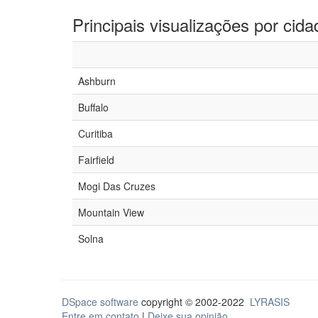
Principais visualizações por cida
Ashburn
Buffalo
Curitiba
Fairfield
Mogi Das Cruzes
Mountain View
Solna
DSpace software
copyright © 2002-2022
LYRASIS
Entre em contato
|
Deixe sua opinião