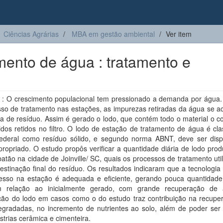
Ciências Agrárias
MBA em gestão ambiental
Ver item
mento de água : tratamento e
: O crescimento populacional tem pressionado a demanda por água.
sso de tratamento nas estações, as impurezas retiradas da água se 
a de resíduo. Assim é gerado o lodo, que contém todo o material o c
idos retidos no filtro. O lodo de estação de tratamento de água é cla
 federal como resíduo sólido, e segundo norma ABNT, deve ser dis
propriado. O estudo propôs verificar a quantidade diária de lodo pro
tão na cidade de Joinville/ SC, quais os processos de tratamento uti
estinação final do resíduo. Os resultados indicaram que a tecnologia
esso na estação é adequada e eficiente, gerando pouca quantidade 
 relação ao inicialmente gerado, com grande recuperação de
ação do lodo em casos como o do estudo traz contribuição na recupe
egradadas, no incremento de nutrientes ao solo, além de poder ser 
strias cerâmica e cimenteira.