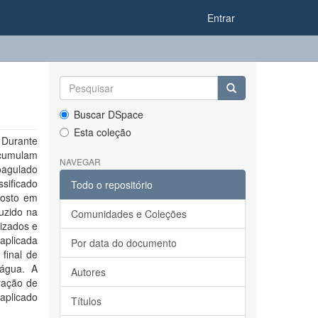
Entrar
Buscar DSpace
Esta coleção
 Durante
acumulam
NAVEGAR
oagulado
ssificado
Todo o repositório
posto em
duzido na
Comunidades e Coleções
lizados e
 aplicada
Por data do documento
final de
 água. A
Autores
ração de
aplicado
Títulos