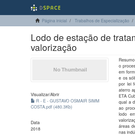
Página inicial
Trabalhos de Especialização
Lodo de estação de trata
valorização
Resumo 
o proce
em form
e os sól
por lei
aterro a
Visualizar/
Abrir
ETA Cuba
R - E - GUSTAVO OSMAIR SIMM
qual a d
COSTA.pdf (480.3Kb)
ao proc
lodo em
valoriz
Data
áreas d
2018
nas indú