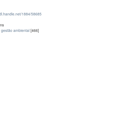
hdl.handle.net/1884/58685
ons
gestão ambiental
[466]