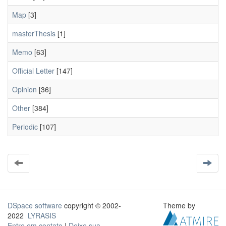
Map
[3]
masterThesis
[1]
Memo
[63]
Official Letter
[147]
Opinion
[36]
Other
[384]
Periodic
[107]
DSpace software
copyright © 2002-
Theme by
2022
LYRASIS
Entre em contato
|
Deixe sua