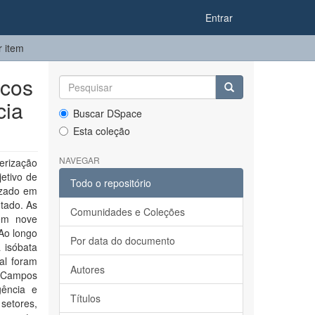
Entrar
r item
icos
cia
Buscar DSpace
Esta coleção
NAVEGAR
erização
etivo de
Todo o repositório
izado em
ntado. As
Comunidades e Coleções
em nove
 Ao longo
Por data do documento
 isóbata
al foram
Autores
e Campos
gência e
Títulos
setores,