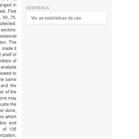
anged in
ESTATÍSTICA
ast. Five
, 50, 75,
Ver as estatísticas de uso
llected.
 sectors:
seasonal
gion. The
s made it
 shelf of
istics of
 analysis
howed to
the same
s and the
se of the
rsons may
luate the
 be done,
es which
abor and
d of 135
rization,