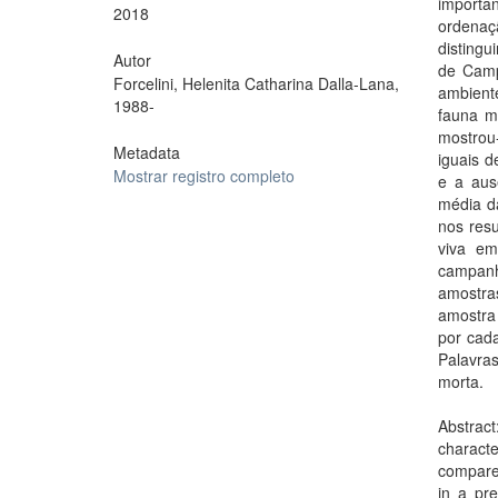
importa
2018
ordenaç
distingu
Autor
de Camp
Forcelini, Helenita Catharina Dalla-Lana,
ambiente
1988-
fauna m
mostrou
Metadata
iguais d
Mostrar registro completo
e a aus
média da
nos resu
viva em
campanh
amostra
amostra
por cada
Palavras
morta.
Abstrac
characte
compare 
in a pre