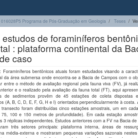
1016028P5 Programa de Pós-Graduação em Geologia
Teses
Ve
estudos de foraminíferos bentôn
al : plataforma continental da Ba
de caso
 Foraminíferos bentônicos atuais foram estudados visando a caract
al da área submersa onde encontra-se a Bacia de Campos com o obj
 entre o método de avaliação regional pela fauna viva (FV), já real
nterior e o realizado pela avaliação da fauna total (FT), aqui aprese
as de sedimentos provêm de 45 estações de coleta dispostas 
os (A, B, C, D, E, F, G, H e I) orientados perpendicularmente à costa.
 transecto foram distribuídas cinco estações amostrais, um em cada
, 75, 100 e 150 metros de profundidade). Em cada estação amostr
as 3 réplicas independentes. Estudos anteriores com a FV na Bacia d
icaram três setores principais: plataforma interna, áreas de ressur
rma média-externa e mostraram pequenas variações sazonais nestes 