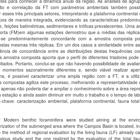
ntes para conhecer a dinâmica anual da região. As análises de agru
ão e correlação da FT com parâmetros ambientais também possib
ir esses três principais setores, interpretando a plataforma continental
os de maneira integrada, evidenciando as características predomin
, feições batimétricas, sedimentares e tróficas prevalecentes. Uma a
orta (FM)em algumas estações demostrou que a médias das réplic
-se predominantemente concordante com a amostra composta po
estas mesmas três réplicas. Em um dos casos a similaridade entre as
ência de concordância entre as distribuições destas frequências c
 amostra composta aponta que o perfil de diferentes triadores pode i
ltados. Portanto, conclui-se que não havendo possibilidade de avalia
 momentos sazonalmente diferentes e, sendo viável realizar ap
a, é possível caracterizar uma ampla região com a FT, e a utili
s compostas agiliza este processo, melhorando a representatividade
 apenas não poderia dar e ampliar o conhecimento sobre a área repr
 estação e ainda assim diminuir em muito o trabalho e o tempo de lab
-chave: caracterização ambiental, plataforma continental, fauna tota
t: Modern benthic foraminifera were studied aiming at the envir
rization of the submerged area where the Campos Basin is located, in
the method of regional evaluation by the living fauna (LF) already ca
vious study and the one realized by the evaluation of the total fau