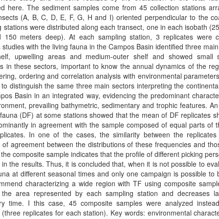
ed here. The sediment samples come from 45 collection stations arr
nsects (A, B, C, D, E, F, G, H and I) oriented perpendicular to the co
 stations were distributed along each transect, one in each isobath (25
 150 meters deep). At each sampling station, 3 replicates were co
 studies with the living fauna in the Campos Basin identified three main
helf, upwelling areas and medium-outer shelf and showed small 
ns in these sectors, important to know the annual dynamics of the re
ering, ordering and correlation analysis with environmental parameter
 to distinguish the same three main sectors interpreting the continental
os Basin in an integrated way, evidencing the predominant character
ronment, prevailing bathymetric, sedimentary and trophic features. An
fauna (DF) at some stations showed that the mean of DF replicates s
ominantly in agreement with the sample composed of equal parts of 
plicates. In one of the cases, the similarity between the replicate
of agreement between the distributions of these frequencies and tho
the composite sample indicates that the profile of different picking pe
e in the results. Thus, it is concluded that, when it is not possible to eva
auna at different seasonal times and only one campaign is possible to
mmend characterizing a wide region with TF using composite sampl
 the area represented by each sampling station and decreases l
ory time. I this case, 45 composite samples were analyzed instea
(three replicates for each station). Key words: environmental characte