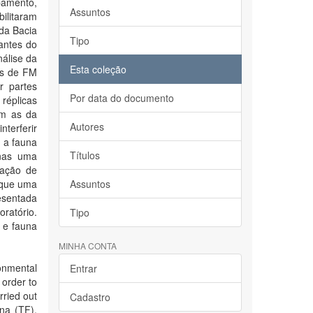
pamento,
Assuntos
ilitaram
 da Bacia
Tipo
antes do
nálise da
Esta coleção
as de FM
r partes
Por data do documento
 réplicas
om as da
Autores
nterferir
r a fauna
Títulos
enas uma
zação de
 que uma
Assuntos
esentada
oratório.
Tipo
l e fauna
MINHA CONTA
onmental
Entrar
 order to
rried out
Cadastro
na (TF),