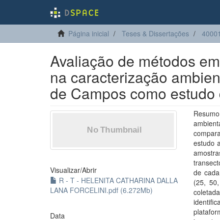
Página inicial
Teses & Dissertações
4000
Avaliação de métodos em 
na caracterização ambient
de Campos como estudo 
Resumo:
ambient
comparar
estudo a
amostr
transect
Visualizar/
Abrir
de cada
R - T - HELENITA CATHARINA DALLA
(25, 50
LANA FORCELINI.pdf (6.272Mb)
coletad
identif
platafo
Data