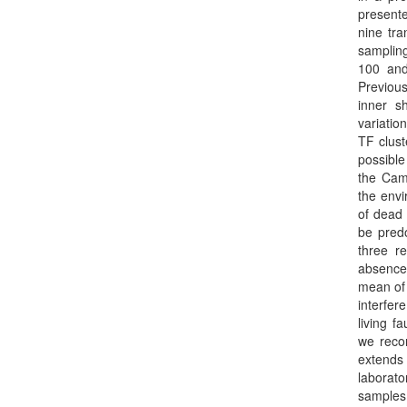
present
nine tra
sampling
100 and
Previous
inner s
variatio
TF clust
possible
the Camp
the envi
of dead 
be pred
three re
absence 
mean of 
interfer
living f
we reco
extends
laborat
samples 