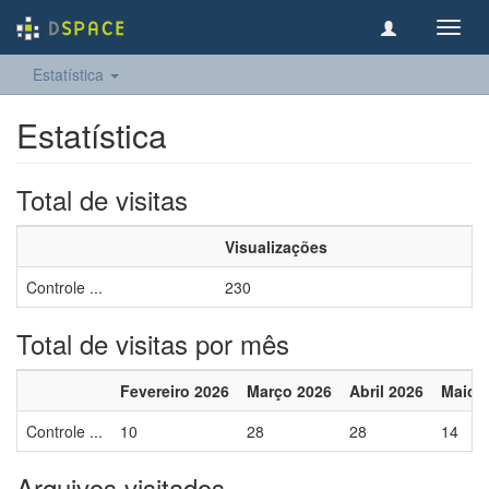
Toggl
navig
Estatística
Estatística
Total de visitas
Visualizações
Controle ...
230
Total de visitas por mês
Fevereiro 2026
Março 2026
Abril 2026
Maio 
Controle ...
10
28
28
14
Arquivos visitados