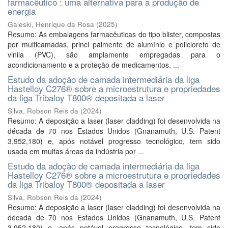
farmacêutico : uma alternativa para a produção de
energia
Galeski, Henrique da Rosa
(
2025
)
Resumo: As embalagens farmacêuticas do tipo blister, compostas
por multicamadas, princi palmente de alumínio e policloreto de
vinila (PVC), são amplamente empregadas para o
acondicionamento e a proteção de medicamentos. ...
Estudo da adoção de camada intermediária da liga
Hastelloy C276® sobre a microestrutura e propriedades
da liga Tribaloy T800® depositada a laser
Silva, Robson Reis da
(
2024
)
Resumo: A deposição a laser (laser cladding) foi desenvolvida na
década de 70 nos Estados Unidos (Gnanamuth, U.S. Patent
3,952,180) e, após notável progresso tecnológico, tem sido
usada em muitas áreas da indústria por ...
Estudo da adoção de camada intermediária da liga
Hastelloy C276® sobre a microestrutura e propriedades
da liga Tribaloy T800® depositada a laser
Silva, Robson Reis da
(
2024
)
Resumo: A deposição a laser (laser cladding) foi desenvolvida na
década de 70 nos Estados Unidos (Gnanamuth, U.S. Patent
3,952,180) e, após notável progresso tecnológico, tem sido