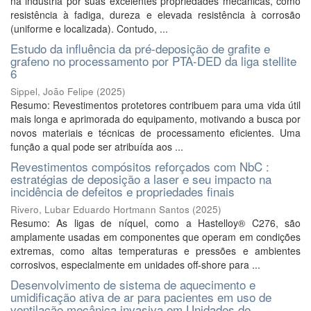
na indústria por suas excelentes propriedades mecânicas, como
resistência à fadiga, dureza e elevada resistência à corrosão
(uniforme e localizada). Contudo, ...
Estudo da influência da pré-deposição de grafite e
grafeno no processamento por PTA-DED da liga stellite
6
Sippel, João Felipe
(
2025
)
Resumo: Revestimentos protetores contribuem para uma vida útil
mais longa e aprimorada do equipamento, motivando a busca por
novos materiais e técnicas de processamento eficientes. Uma
função a qual pode ser atribuída aos ...
Revestimentos compósitos reforçados com NbC :
estratégias de deposição a laser e seu impacto na
incidência de defeitos e propriedades finais
Rivero, Lubar Eduardo Hortmann Santos
(
2025
)
Resumo: As ligas de níquel, como a Hastelloy® C276, são
amplamente usadas em componentes que operam em condições
extremas, como altas temperaturas e pressões e ambientes
corrosivos, especialmente em unidades off-shore para ...
Desenvolvimento de sistema de aquecimento e
umidificação ativa de ar para pacientes em uso de
ventilação mecânica invasiva em Unidades de