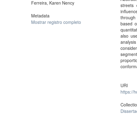
Ferreira, Karen Nency
streets
influen
Metadata
through 
Mostrar registro completo
based on
quantita
also use
analysis
consider
segment
proporti
conforma
URI
https://
Collecti
Dissert