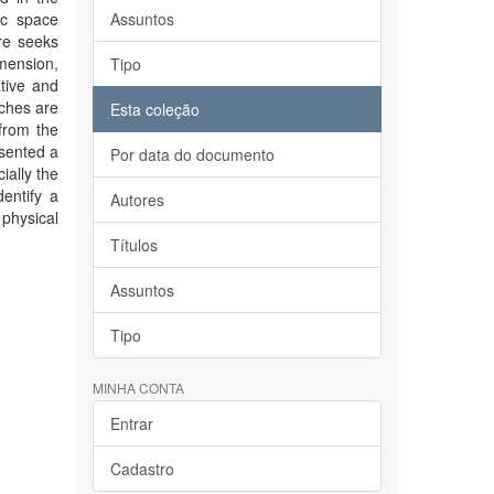
ic space
Assuntos
re seeks
imension,
Tipo
tive and
tches are
Esta coleção
from the
esented a
Por data do documento
ially the
entify a
Autores
 physical
Títulos
Assuntos
Tipo
MINHA CONTA
Entrar
Cadastro