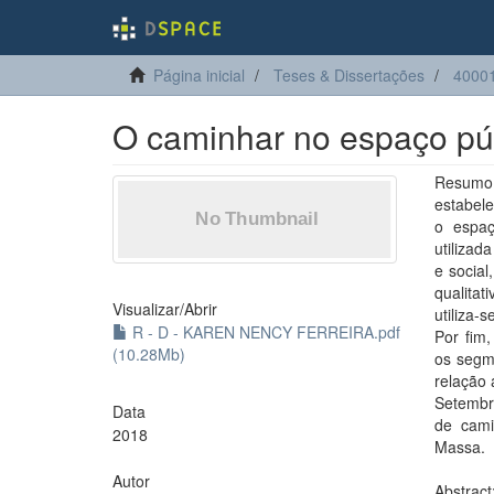
Página inicial
Teses & Dissertações
4000
O caminhar no espaço púb
Resumo:
estabel
o espaç
utilizad
e socia
qualitat
Visualizar/
Abrir
utiliza-
R - D - KAREN NENCY FERREIRA.pdf
Por fim
(10.28Mb)
os segm
relação
Setembr
Data
de cami
2018
Massa.
Autor
Abstract