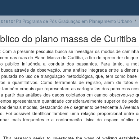
1016104P3 Programa de Pós-Graduação em Planejamento Urbano
lico do plano massa de Curitiba
 Com a presente pesquisa busca-se investigar os modos de caminha
ecem nas ruas do Plano Massa de Curitiba, a fim de apreender de que
o público influência a conduta dos passantes. Para tanto, a met
a busca através da observação, uma análise integrada entre a dimens
l, pautada no uso de triangulação metodológica, que, tem como base
ivos e quantitativos. Como ferramenta de registro, além de fotos e 
se também croquis que representam as cartografias dos percursos obs
, a partir das análises dos dados coletados em campo observou-se q
entos apresentaram quantidade consideravelmente superior de pede
 aos demais modais, destacando-se o segmento pertencente à Avenida
o. Foi possível identificar também uma relação proporcional entre 
nhar mais frequentes e a conformação física do espaço público 
: This research seeks to investigate the ways of walking establishe