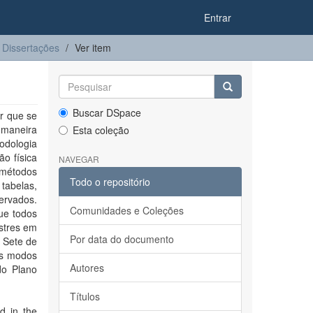
Entrar
Dissertações
Ver item
Buscar DSpace
r que se
 maneira
Esta coleção
odologia
ão física
NAVEGAR
 métodos
Todo o repositório
tabelas,
ervados.
Comunidades e Coleções
ue todos
stres em
Por data do documento
 Sete de
os modos
Autores
do Plano
Títulos
d in the