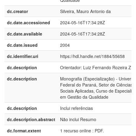
Qualidade
dc.creator
Silveira, Mauro Antonio da
dc.date.accessioned
2024-05-16T17:34:28Z
dc.date.available
2024-05-16T17:34:28Z
dc.date.issued
2004
dc.identifier.uri
https://hdl.handle.net/1884/55658
dc.description
Orientador: Luiz Fernando Rozeira Zin
dc.description
Monografia (Especialização) - Universi
Federal do Paraná, Setor de Ciências
Sociais Aplicadas, Curso de Especializ
em Gestão da Qualidade
dc.description
Inclui referências
dc.description.abstract
Não inclui Resumo
dc.format.extent
1 recurso online : PDF.