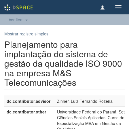
Toggl
navig
Ver item
Mostrar registro simples
Planejamento para
implantação do sistema de
gestão da qualidade ISO 9000
na empresa M&S
Telecomunicações
dc.contributor.advisor
Zinher, Luiz Fernando Rozeira
dc.contributor.other
Universidade Federal do Paraná. Setor
Ciências Sociais Aplicadas. Curso de
Especialização MBA em Gestão da