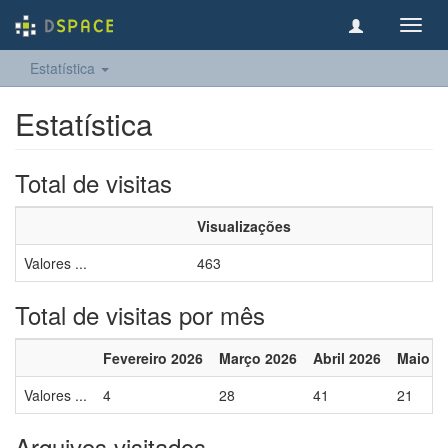
Toggl
navig
Estatística
Estatística
Total de visitas
Visualizações
Valores ...
463
Total de visitas por mês
Fevereiro 2026
Março 2026
Abril 2026
Maio 2
Valores ...
4
28
41
21
Arquivos visitados