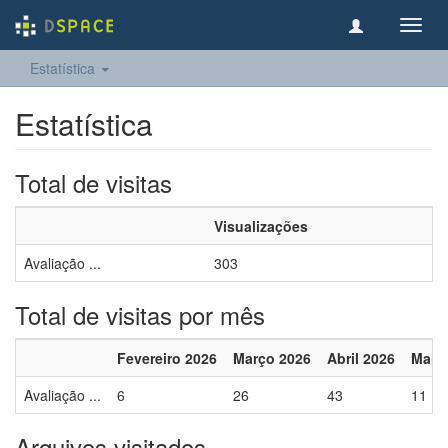
Toggl
navig
Estatística
Estatística
Total de visitas
Visualizações
Avaliação ...
303
Total de visitas por mês
Fevereiro 2026
Março 2026
Abril 2026
Maio
Avaliação ...
6
26
43
11
Arquivos visitados