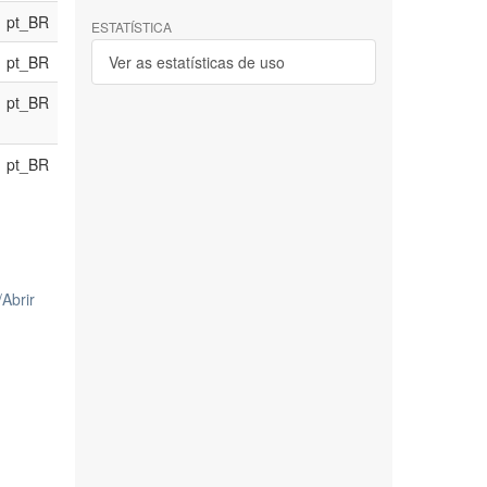
pt_BR
ESTATÍSTICA
pt_BR
Ver as estatísticas de uso
pt_BR
pt_BR
/
Abrir