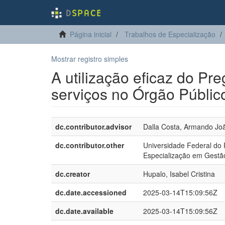
Página inicial
Trabalhos de Especialização
Mostrar registro simples
A utilização eficaz do Pr
serviços no Órgão Públic
dc.contributor.advisor
Dalla Costa, Armando Jo
dc.contributor.other
Universidade Federal do 
Especialização em Gestã
dc.creator
Hupalo, Isabel Cristina
dc.date.accessioned
2025-03-14T15:09:56Z
dc.date.available
2025-03-14T15:09:56Z