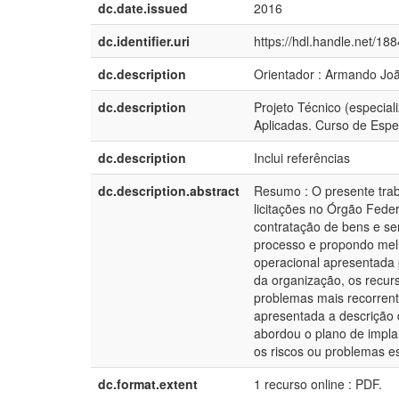
dc.date.issued
2016
dc.identifier.uri
https://hdl.handle.net/18
dc.description
Orientador : Armando Joã
dc.description
Projeto Técnico (especial
Aplicadas. Curso de Espe
dc.description
Inclui referências
dc.description.abstract
Resumo : O presente trab
licitações no Órgão Feder
contratação de bens e ser
processo e propondo melh
operacional apresentada p
da organização, os recur
problemas mais recorrente
apresentada a descrição 
abordou o plano de impla
os riscos ou problemas e
dc.format.extent
1 recurso online : PDF.