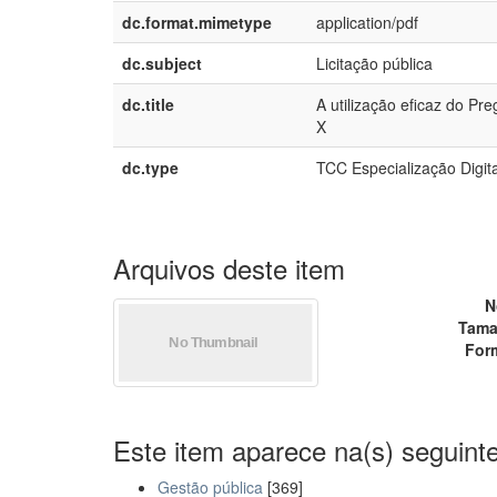
dc.format.mimetype
application/pdf
dc.subject
Licitação pública
dc.title
A utilização eficaz do Pr
X
dc.type
TCC Especialização Digita
Arquivos deste item
N
Tama
For
Este item aparece na(s) seguinte
Gestão pública
[369]