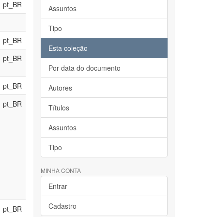
pt_BR
Assuntos
Tipo
pt_BR
Esta coleção
pt_BR
Por data do documento
pt_BR
Autores
pt_BR
Títulos
Assuntos
Tipo
MINHA CONTA
Entrar
Cadastro
pt_BR