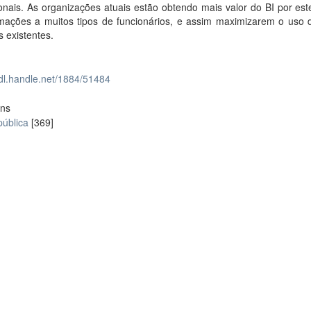
onais. As organizações atuais estão obtendo mais valor do BI por es
rmações a muitos tipos de funcionários, e assim maximizarem o uso d
 existentes.
hdl.handle.net/1884/51484
ons
pública
[369]