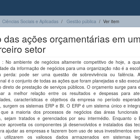
Ciências Sociais e Aplicadas
Gestão pública
Ver item
ão das ações orçamentárias em u
ceiro setor
: No ambiente de negócios altamente competitivo de hoje, a qua
idade da informação de negócios para uma organização não é a escol
u perda: pode ser uma questão de sobrevivência ou falência. 
nal é o conjunto de todas as ações que foram planejadas e são execu
 direto de prestação de serviços públicos. O orçamento surge para e
nar a melhor relação entre os resultados e despesas para at
dades, características e objetivos da empresa no período esperad
o, surgem os sistemas ERP e BI. O ERP é um sistema único e integr
 que a maioria dos processos de negócios das áreas funcionai
, sejam tratados e gerenciados por seu intermédio. Enquanto o 
ence aproveita os componentes já desenvolvidos e instalados das tec
ara ajudar as empresas e fazerem bom uso de seus investimentos em
 utilizarem os valiosos dados armazenados em sistemas le