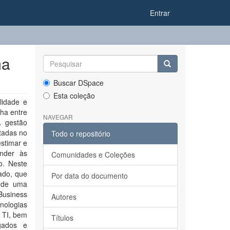
Entrar
ma
Buscar DSpace
Esta coleção
lidade e
ha entre
NAVEGAR
A gestão
tadas no
Todo o repositório
stimar e
ender às
Comunidades e Coleções
o. Neste
ado, que
Por data do documento
s de uma
Business
Autores
nologias
 TI, bem
Títulos
gados e