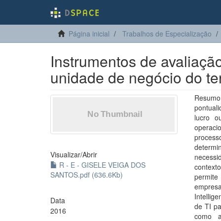
Página inicial
Trabalhos de Especialização
Instrumentos de avaliaç
unidade de negócio do ter
Resumo 
pontual
lucro o
operacio
processo
determi
Visualizar/
Abrir
necessi
R - E - GISELE VEIGA DOS
context
SANTOS.pdf (636.6Kb)
permite
empresa
Intellig
Data
de TI p
2016
como a