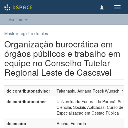
Toggl
navig
Ver item
Mostrar registro simples
Organização burocrática em
órgãos públicos e trabalho em
equipe no Conselho Tutelar
Regional Leste de Cascavel
dc.contributor.advisor
Takahashi, Adriana Roseli Wünsch, 19
dc.contributor.other
Universidade Federal do Paraná. Setor
Ciências Sociais Aplicadas. Curso de
Especialização em Gestão Pública
dc.creator
Reche, Eduardo