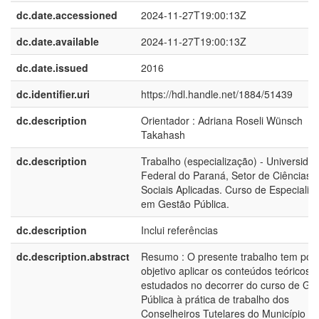
dc.date.accessioned
2024-11-27T19:00:13Z
dc.date.available
2024-11-27T19:00:13Z
dc.date.issued
2016
dc.identifier.uri
https://hdl.handle.net/1884/51439
dc.description
Orientador : Adriana Roseli Wünsch
Takahash
dc.description
Trabalho (especialização) - Universida
Federal do Paraná, Setor de Ciências
Sociais Aplicadas. Curso de Especializ
em Gestão Pública.
dc.description
Inclui referências
dc.description.abstract
Resumo : O presente trabalho tem por
objetivo aplicar os conteúdos teóricos
estudados no decorrer do curso de Ge
Pública à prática de trabalho dos
Conselheiros Tutelares do Município d