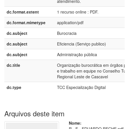
atendimento.
dc.format.extent
1 recurso online : PDF.
dc.format.mimetype
application/pdf
dc.subject
Burocracia
dc.subject
Eficiencia (Serviço publico)
dc.subject
Administração pública
dc.title
Organização burocrática em órgãos pú
e trabalho em equipe no Conselho Tute
Regional Leste de Cascavel
dc.type
TCC Especialização Digital
Arquivos deste item
Nome:
R - E - EDUARDO RECHE.pdf