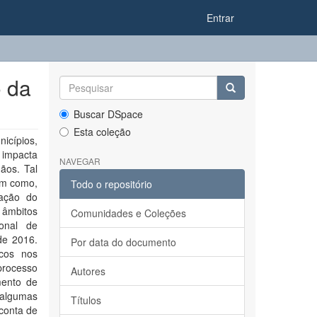
Entrar
o da
Buscar DSpace
Esta coleção
icípios,
impacta
NAVEGAR
ãos. Tal
bem como,
Todo o repositório
mação do
 âmbitos
Comunidades e Coleções
onal de
de 2016.
Por data do documento
icos nos
 processo
Autores
mento de
 algumas
Títulos
 conta de