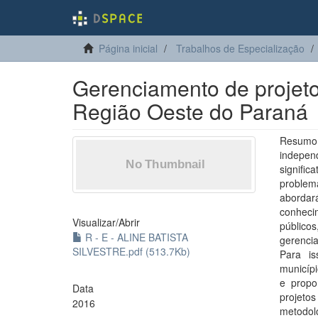
Página inicial
Trabalhos de Especialização
Gerenciamento de projeto
Região Oeste do Paraná
Resumo 
indepe
signifi
problema
abordar
conheci
Visualizar/
Abrir
públic
R - E - ALINE BATISTA
gerenci
SILVESTRE.pdf (513.7Kb)
Para is
municípi
e propo
Data
projeto
2016
metodolo