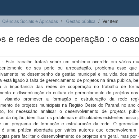
Ciências Sociais e Aplicadas
Gestão pública
Ver item
s e redes de cooperação : o cas
: Este trabalho tratará sobre um problema ocorrido em vários mun
ndentemente de seu porte ou arrecadação, problema esse que 
cativamente no desempenho da gestão municipal e na vida dos cidad
 está ligado à falta de gerenciamento de projetos na área pública, 
á a importância das redes de cooperação no trabalho de for
mento e disseminação da cultura de gerenciamento de projetos nos
os, visando promover a formação e estruturação da rede regi
amento de projetos municipais na Região Oeste do Paraná no ano 
so, foi necessário analisar o desenvolvimento de projetos públ
os da região, identificar os problemas e dificuldades existentes nesse
r um programa de formação e estruturação da rede. O gerencia
s é uma prática abordada por vários autores que desenvolveram
gias para facilitar o desenvolvimento de projetos em geral, mas por