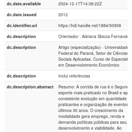
dc.date.available
2024-12-17T14:38:22Z
dc.date.issued
2012
dc.identifier.uri
https://hdl.handle.net/1884/50958
dc.description
Orientador : Adriana Sbicca Fernandes
dc.description
Artigo (especialização) - Universidade
Federal do Paraná, Setor de Ciências
Sociais Aplicadas. Curso de Especializ
em Desenvolvimento Econômico
dc.description
Inclui referências
dc.description.abstract
Resumo: A corrida de rua é o Segundo
esporte mais praticado no Brasil e apr
consistente evolução em quantidade d
praticantes e organização de eventos 
últimos 30 anos. O crescimento da
modalidade gera emprego, renda e
demanda políticas públicas para seu
desenvolvimento e viabilidade. Ao