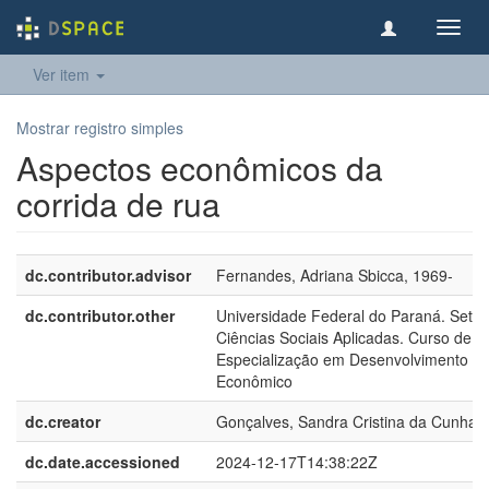
Toggl
navig
Ver item
Mostrar registro simples
Aspectos econômicos da
corrida de rua
dc.contributor.advisor
Fernandes, Adriana Sbicca, 1969-
dc.contributor.other
Universidade Federal do Paraná. Setor
Ciências Sociais Aplicadas. Curso de
Especialização em Desenvolvimento
Econômico
dc.creator
Gonçalves, Sandra Cristina da Cunha
dc.date.accessioned
2024-12-17T14:38:22Z