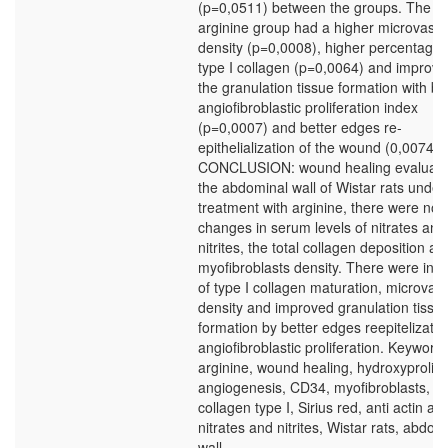
(p=0,0511) between the groups. The
arginine group had a higher microvascu
density (p=0,0008), higher percentage 
type I collagen (p=0,0064) and improve
the granulation tissue formation with be
angiofibroblastic proliferation index
(p=0,0007) and better edges re-
epithelialization of the wound (0,0074).
CONCLUSION: wound healing evaluatio
the abdominal wall of Wistar rats under
treatment with arginine, there were no
changes in serum levels of nitrates and
nitrites, the total collagen deposition an
myofibroblasts density. There were inc
of type I collagen maturation, microvas
density and improved granulation tissu
formation by better edges reepitelizati
angiofibroblastic proliferation. Keywords
arginine, wound healing, hydroxyproline
angiogenesis, CD34, myofibroblasts,
collagen type I, Sirius red, anti actin al
nitrates and nitrites, Wistar rats, abdom
wall.