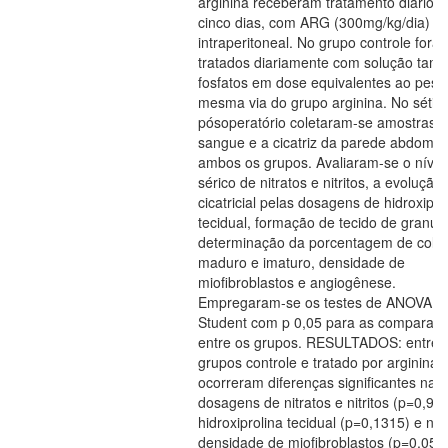
arginina receberam tratamento diário, 
cinco dias, com ARG (300mg/kg/dia) vi
intraperitoneal. No grupo controle fora
tratados diariamente com solução tam
fosfatos em dose equivalentes ao peso
mesma via do grupo arginina. No sétim
pósoperatório coletaram-se amostras 
sangue e a cicatriz da parede abdomin
ambos os grupos. Avaliaram-se o nível
sérico de nitratos e nitritos, a evolução
cicatricial pelas dosagens de hidroxipro
tecidual, formação de tecido de granul
determinação da porcentagem de colá
maduro e imaturo, densidade de
miofibroblastos e angiogênese.
Empregaram-se os testes de ANOVA e 
Student com p 0,05 para as comparaç
entre os grupos. RESULTADOS: entre 
grupos controle e tratado por arginina,
ocorreram diferenças significantes nas
dosagens de nitratos e nitritos (p=0,99
hidroxiprolina tecidual (p=0,1315) e na
densidade de miofibroblastos (p=0,051