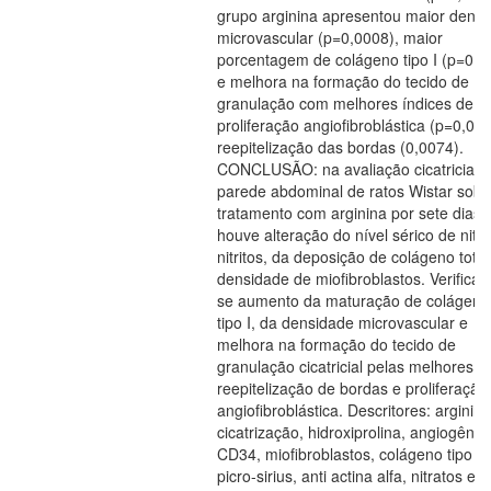
grupo arginina apresentou maior dens
microvascular (p=0,0008), maior
porcentagem de colágeno tipo I (p=0,0
e melhora na formação do tecido de
granulação com melhores índices de
proliferação angiofibroblástica (p=0,00
reepitelização das bordas (0,0074).
CONCLUSÃO: na avaliação cicatricial 
parede abdominal de ratos Wistar sob
tratamento com arginina por sete dias 
houve alteração do nível sérico de nitra
nitritos, da deposição de colágeno total
densidade de miofibroblastos. Verifica
se aumento da maturação de colágeno
tipo I, da densidade microvascular e
melhora na formação do tecido de
granulação cicatricial pelas melhores
reepitelização de bordas e proliferação
angiofibroblástica. Descritores: arginina
cicatrização, hidroxiprolina, angiogênes
CD34, miofibroblastos, colágeno tipo I,
picro-sirius, anti actina alfa, nitratos e