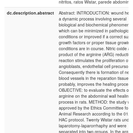
nitritos, ratos Wistar, parede abdominal
dc.description.abstract
Abstract: INTRODUCTION: wound heali
a dynamic process involving several
biological and biochemical phenomena
which can be minimized in pathological
conditions or improved if a correct supp
growth factors or proper tissue growing
conditions are in course. Nitric oxide as
product of the arginine (ARG) reduction
reaction stimulates the proliferation of
angioblasts, endothelial cell precursors.
Consequently there is formation of new
blood vessels in the reparation tissue th
probably, improves the healing process
OBJECTIVE: to evaluate the effects of
arginine on the abdominal wall healing
process in rats. METHOD: the study w
approved by the Ethics Committee for
Animal Research according to the 012/
HAC protocol. Twenty Wistar rats unde
laparotomy-laparorrhaphy and were
separated into two groups. In the argin