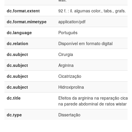
dc.format.extent
92 f. : il. algumas color., tabs., grafs.
dc.format.mimetype
application/pdf
dc.language
Português
dc.relation
Disponível em formato digital
dc.subject
Cirurgia
dc.subject
Arginina
dc.subject
Cicatrização
dc.subject
Hidroxiprolina
dc.title
Efeitos da arginina na reparação cicatri
na parede abdominal de ratos wistar
dc.type
Dissertação