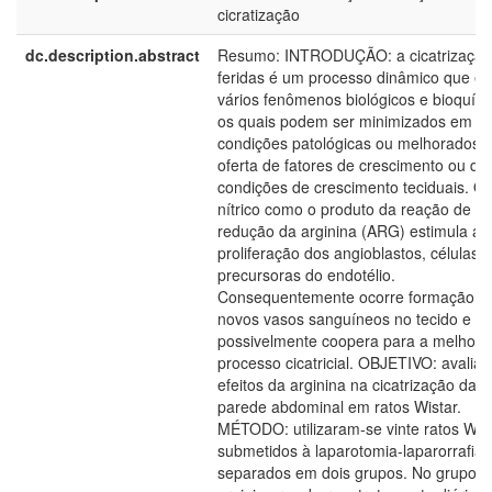
cicratização
dc.description.abstract
Resumo: INTRODUÇÃO: a cicatrização
feridas é um processo dinâmico que en
vários fenômenos biológicos e bioquím
os quais podem ser minimizados em
condições patológicas ou melhorados p
oferta de fatores de crescimento ou de
condições de crescimento teciduais. O 
nítrico como o produto da reação de óx
redução da arginina (ARG) estimula a
proliferação dos angioblastos, células
precursoras do endotélio.
Consequentemente ocorre formação d
novos vasos sanguíneos no tecido e
possivelmente coopera para a melhora
processo cicatricial. OBJETIVO: avaliar
efeitos da arginina na cicatrização da
parede abdominal em ratos Wistar.
MÉTODO: utilizaram-se vinte ratos Wist
submetidos à laparotomia-laparorrafia 
separados em dois grupos. No grupo