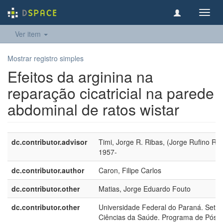
Toggl
navig
Ver item
Mostrar registro simples
Efeitos da arginina na
reparação cicatricial na parede
abdominal de ratos wistar
dc.contributor.advisor
Timi, Jorge R. Ribas, (Jorge Rufino Rib
1957-
dc.contributor.author
Caron, Filipe Carlos
dc.contributor.other
Matias, Jorge Eduardo Fouto
dc.contributor.other
Universidade Federal do Paraná. Setor
Ciências da Saúde. Programa de Pós-