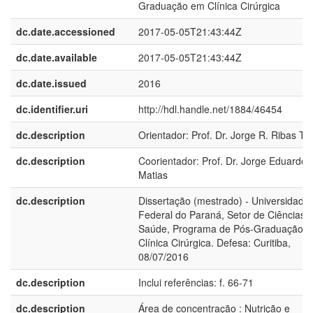
Graduação em Clínica Cirúrgica
dc.date.accessioned
2017-05-05T21:43:44Z
dc.date.available
2017-05-05T21:43:44Z
dc.date.issued
2016
dc.identifier.uri
http://hdl.handle.net/1884/46454
dc.description
Orientador: Prof. Dr. Jorge R. Ribas Ti
dc.description
Coorientador: Prof. Dr. Jorge Eduardo 
Matias
dc.description
Dissertação (mestrado) - Universidade
Federal do Paraná, Setor de Ciências 
Saúde, Programa de Pós-Graduação 
Clínica Cirúrgica. Defesa: Curitiba,
08/07/2016
dc.description
Inclui referências: f. 66-71
dc.description
Área de concentração : Nutrição e