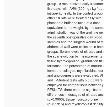
group 10 rats received daily treatment f
five days, with ARG (300mg / kg / day)
intraperitoneally. In the control group t
other 10 rats were treated daily with
phosphate buffer solution at a dose
equivalent to the weight, by the same
administration way of the arginine grou
the seventh postoperative day blood
samples and the surgical wound of the
abdominal wall were collected in both
groups. Serum levels of nitrates and nitr
the scar evolution by measurements of
tissue hydroxyproline, granulation tissu
formation, the percentage of mature a
immature collagen, myofibroblast densi
and angiogenesis were evaluated. AN
and T-Student tests with p 0.05 were
employed for comparisons between gr
RESULTS: there were no significant
differences in dosages of nitrates and ni
(p=0,9903), tissue hydroxyproline
(p=0,1315) and myofibroblast density