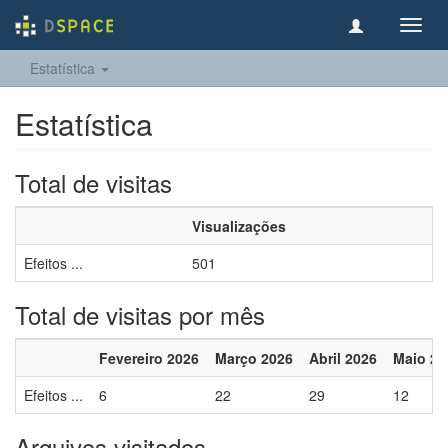
Toggl
navig
Estatística
Estatística
Total de visitas
Visualizações
Efeitos ...
501
Total de visitas por mês
Fevereiro 2026
Março 2026
Abril 2026
Maio 20
Efeitos ...
6
22
29
12
Arquivos visitados