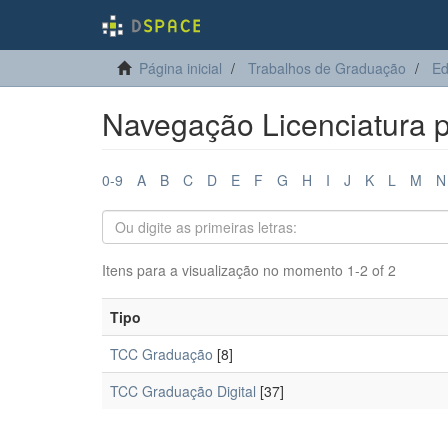
Página inicial
Trabalhos de Graduação
Ed
Navegação Licenciatura p
0-9
A
B
C
D
E
F
G
H
I
J
K
L
M
N
Itens para a visualização no momento 1-2 of 2
Tipo
TCC Graduação
[8]
TCC Graduação Digital
[37]