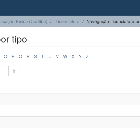
ucação Física (Curitiba)
Licenciatura
Navegação Licenciatura po
or tipo
O
P
Q
R
S
T
U
V
W
X
Y
Z
Ir