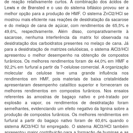
de reação relativamente curtos. A combinação dos ácidos de
Lewis e de Brønsted e o uso do sistema bifásico provou ser a
melhor opção para a produção de HMF. O sistema ZnCl2/HCl se
mostrou mais eficiente nas reações de desidratação da sacarose
e do melaço de cana de açúcar, com rendimentos de 65,5% e
49,6%, respectivamente. Além disso, comparativamente à
sacarose, nenhuma interferência da matrix foi observada na
desidratação dos carboidratos presentes no melaço de cana. Já
para a desidratação de matrizes celulósicas, o sistema AlCl3/HCl
apresentou o melhor desempenho na obtenção de compostos
furânicos. Os melhores rendimentos foram de 44,0% em HMF e
92,2% em furfural a partir da ?-celulose comercial. A organização
molecular da celulose teve uma grande influência nos
rendimentos em HMF, pois materiais de baixa cristalinidade
apresentaram desempenho catalítico superior e forneceram os
melhores rendimentos em compostos furânicos. Nos ensaios
referentes às amostras de bagaço nativo e pré-tratado por
explosão a vapor, os rendimentos de desidratação foram
semelhantes, evidenciando um efeito negativo da lignina sobre a
produção de compostos furânicos. Os melhores rendimentos em
furfural a partir do bagaço nativo foram de 60,6% quando o
sistema AlCl3/HCl foi empregado. O sistema AlCl3/HCl também
apresentou maior contribuição para a formação de huminas e as