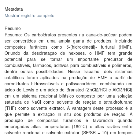
Metadata
Mostrar registro completo
Resumo
Resumo: Os carboidratos presentes na cana-de-açúcar podem
ser convertidos em uma ampla gama de produtos, incluindo
compostos furânicos como 5-(hidroximetil)- furfural (HMF).
Oriundo da desidratação de hexoses, o HMF tem grande
potencial para se tornar um importante precursor de
combustíveis, fármacos, aditivos para combustíveis e polímeros,
dentre outras possibilidades. Nesse trabalho, dois sistemas
catalíticos foram aplicados na produção de HMF a partir de
carboidratos hidrossolúveis e polissacarídeos, combinando um
ácido de Lewis e um ácido de Brønsted (ZnCl2/HCl e AlCl3/HCl)
em um sistema reacional bifásico composto por uma solução
saturada de NaCl como solvente de reação e tetraidrofurano
(THF) como solvente extrator. A vantagem deste processo é a
que permite a extração in situ dos produtos de reação. A
produção de compostos furânicos é favorecida quando
empregadas altas temperaturas (180°C) e altas razões entre
solvente reacional e solvente extrator (SE/SR = 10) em tempos