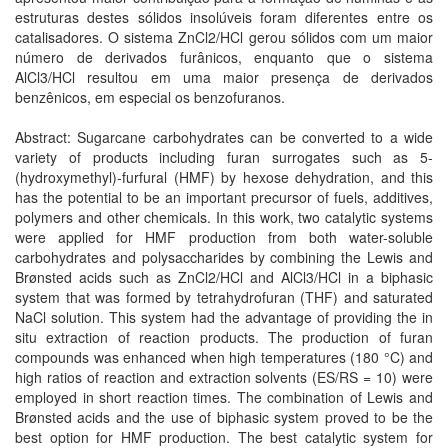
estruturas destes sólidos insolúveis foram diferentes entre os
catalisadores. O sistema ZnCl2/HCl gerou sólidos com um maior
número de derivados furânicos, enquanto que o sistema
AlCl3/HCl resultou em uma maior presença de derivados
benzênicos, em especial os benzofuranos.
Abstract: Sugarcane carbohydrates can be converted to a wide
variety of products including furan surrogates such as 5-
(hydroxymethyl)-furfural (HMF) by hexose dehydration, and this
has the potential to be an important precursor of fuels, additives,
polymers and other chemicals. In this work, two catalytic systems
were applied for HMF production from both water-soluble
carbohydrates and polysaccharides by combining the Lewis and
Brønsted acids such as ZnCl2/HCl and AlCl3/HCl in a biphasic
system that was formed by tetrahydrofuran (THF) and saturated
NaCl solution. This system had the advantage of providing the in
situ extraction of reaction products. The production of furan
compounds was enhanced when high temperatures (180 °C) and
high ratios of reaction and extraction solvents (ES/RS = 10) were
employed in short reaction times. The combination of Lewis and
Brønsted acids and the use of biphasic system proved to be the
best option for HMF production. The best catalytic system for