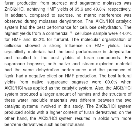
furan production from sucrose and sugarcane molasses was
ZnCl2/HCl, achieving HMF yields of 65.6 and 49.6%, respectively.
In addition, compared to sucrose, no matrix interference was
observed during molasses dehydration. The AlCl3/HCl catalytic
system had the best performance for cellulose dehydration. The
highest yields from a commercial ?- cellulose sample were 44.0%
for HMF and 92.2% for furfural. The molecular organization of
cellulose showed a strong influence on HMF yields. Low
crystallinity materials had the best performance in dehydration
and resulted in the best yields of furan compounds. For
sugarcane bagasse, both native and steam-exploded material
had the same dehydration performance and the presence of
lignin had a negative effect on HMF production. The best furfural
yields from native sugarcane bagasse were 60.6% when
AlCl3/HCl was applied as the catalytic system. Also, the AlCl3/HCl
system produced a larger amount of humins and the structure of
these water insoluble materials was different between the two
catalytic systems involved in this study. The ZnCl2/HCl system
produced solids with a higher content of furan derivatives; on the
other hand, the AlCl3/HCl system resulted in solids with more
benzene derivatives such as benzofurans.