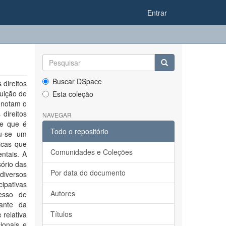
Entrar
Buscar DSpace
direitos
tuição de
Esta coleção
enotam o
direitos
NAVEGAR
de que é
Todo o repositório
ou-se um
icas que
Comunidades e Coleções
ntais. A
sório das
Por data do documento
diversos
cipativas
Autores
esso de
ante da
Títulos
relativa
ionais e