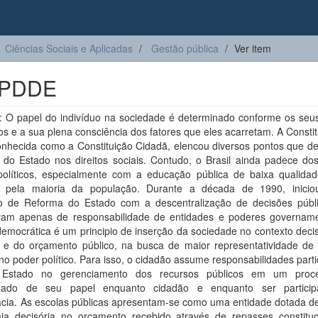
Ciências Sociais e Aplicadas
Gestão pública
Ver item
o PDDE
 O papel do indivíduo na sociedade é determinado conforme os seus 
os e a sua plena consciência dos fatores que eles acarretam. A Consti
onhecida como a Constituição Cidadã, elencou diversos pontos que d
do Estado nos direitos sociais. Contudo, o Brasil ainda padece dos 
 políticos, especialmente com a educação pública de baixa qualida
da pela maioria da população. Durante a década de 1990, inici
o de Reforma do Estado com a descentralização de decisões públ
ram apenas de responsabilidade de entidades e poderes govername
emocrática é um principio de inserção da sociedade no contexto deci
as e do orçamento público, na busca de maior representatividade de 
no poder político. Para isso, o cidadão assume responsabilidades parti
Estado no gerenciamento dos recursos públicos em um proc
izado de seu papel enquanto cidadão e enquanto ser particip
cia. As escolas públicas apresentam-se como uma entidade dotada de 
ia decisória no orçamento recebido através de repasses constituc