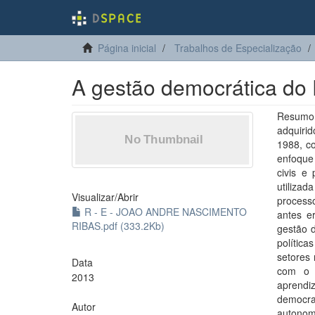
Página inicial
Trabalhos de Especialização
A gestão democrática d
Resumo:
adquirid
1988, c
enfoque 
civis e
utiliza
Visualizar/
Abrir
process
R - E - JOAO ANDRE NASCIMENTO
antes e
RIBAS.pdf (333.2Kb)
gestão d
polític
setores 
Data
com o 
2013
aprend
democra
Autor
autonom