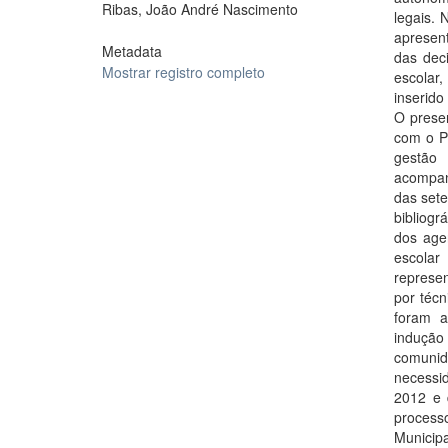
Ribas, João André Nascimento
legais. 
apresen
Metadata
das dec
Mostrar registro completo
escolar,
inserid
O presen
com o P
gestão 
acompan
das set
bibliogr
dos age
escolar
represe
por téc
foram 
indução
comunid
necessi
2012 e 
process
Municip