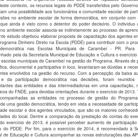
Neste contexto, os recursos legais do PDDE transferidos pelo Govern
tam uma possibilidade aos funcionários e comunidade escolar de part
isões no ambiente escolar de forma democrática, em conjunto com o
 que ainda é visto como o detentor do poder decisório. O indivíduo 
o no ambiente escolar associa-se indiretamente ao processo de apren
te estudo objetivou elaborar proposta de capacitação dos agentes en
rograma Dinheiro Direto na Escola (PDDE) para contribuir com o pro
democrática nas Escolas Municipais de Carambeí - PR. Para i
hado pela da Secretaria Municipal de Educação e Cultura o exercício
e escolas municipais de Carambeí na gestão do Programa. Através de 
áfica, documental e participativa in loco, levantaram-se dúvidas e nec
ntes envolvidos na gestão do recurso. Com a percepção da baixa a
 e da participação democrática nas decisões, foram reunidos 
ntantes das entidades e das intermediadoras em uma capacitação, r
nicos do FNDE, para devidas orientações durante o exercício de 2013
acompanhadas as entidades no processo de gestão do Programa
 de uma gestão democrática, tendo em vista a necessidade de partici
ade escolar e dos agentes vinculados, que são os maiores conheced
dades do local. Dentre a comparação da prestação de contas do exer
do exercício de 2013, é possível perceber aumento de participação 
o do PDDE. Por fim, para o exercício de 2014, é recomendado à Se
al de Educação e Cultura acompanhar as novas estruturações das A