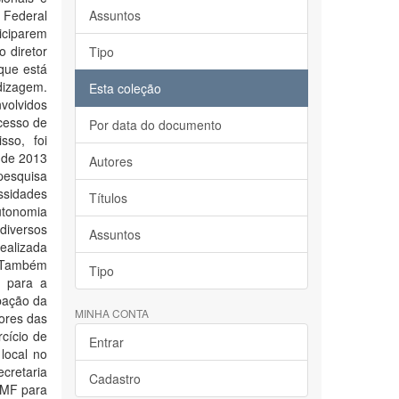
o Federal
Assuntos
iciparem
 diretor
Tipo
que está
dizagem.
Esta coleção
volvidos
cesso de
Por data do documento
sso, foi
 de 2013
Autores
pesquisa
essidades
Títulos
utonomia
diversos
Assuntos
ealizada
. Também
Tipo
 para a
pação da
MINHA CONTA
ores das
cício de
Entrar
local no
cretaria
Cadastro
PMF para