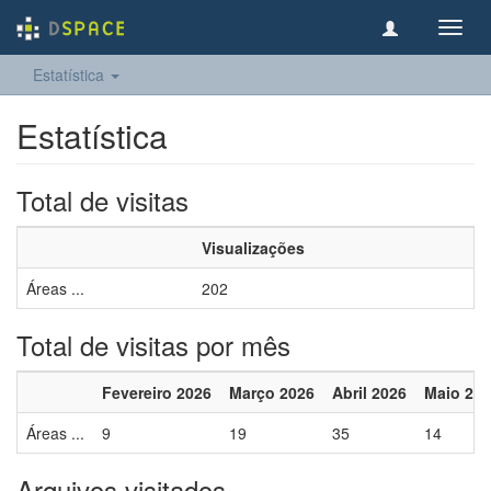
Toggl
navig
Estatística
Estatística
Total de visitas
Visualizações
Áreas ...
202
Total de visitas por mês
Fevereiro 2026
Março 2026
Abril 2026
Maio 20
Áreas ...
9
19
35
14
Arquivos visitados