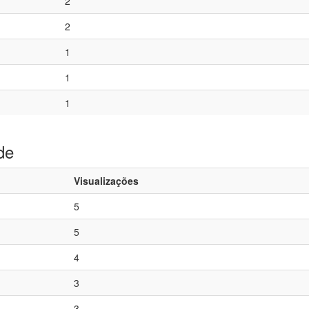
2
2
1
1
1
de
Visualizações
5
5
4
3
3