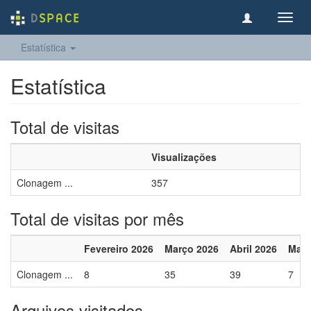
Toggl
navig
Estatística
Estatística
Total de visitas
Visualizações
Clonagem ...
357
Total de visitas por mês
Fevereiro 2026
Março 2026
Abril 2026
Maio
Clonagem ...
8
35
39
7
Arquivos visitados